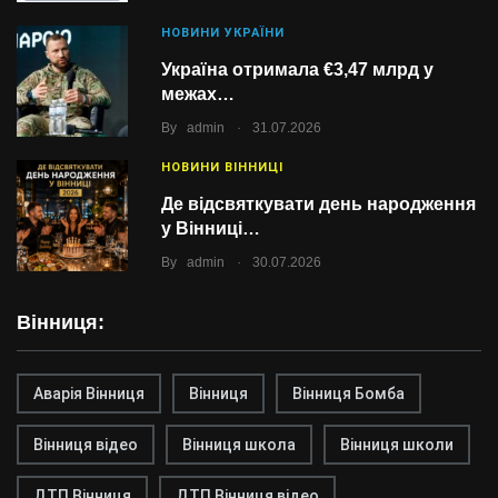
НОВИНИ УКРАЇНИ
Україна отримала €3,47 млрд у
межах…
.
By
admin
31.07.2026
НОВИНИ ВІННИЦІ
Де відсвяткувати день народження
у Вінниці…
.
By
admin
30.07.2026
Вінниця:
Аварія Вінниця
Вінниця
Вінниця Бомба
Вінниця відео
Вінниця школа
Вінниця школи
ДТП Вінниця
ДТП Вінниця відео