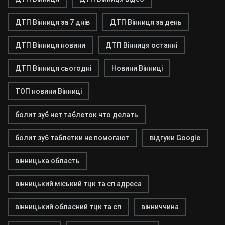
ДТП Вінниця за 7 днів
ДТП Вінниця за день
ДТП Вінниця новини
ДТП Вінниця останні
ДТП Вінниця сьогодні
Новини Вінниці
ТОП новини Вінниці
болит зуб нет таблеток что делать
болит зуб таблетки не помогают
відгуки Google
вінницька область
вінницький міський тцк та сп адреса
вінницький обласний тцк та сп
вінниччина