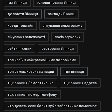
газ Вінниця
головні новини Вінниці
де поїсти Вінниця
заклади Вінниці
кредит онлайн
лікування алкоголізму
лікування залежності
посів зернових
рейтинг клінік
ресторани Вінниця
топ країн з найкрасивішими чоловіками
топ самых красивых наций
тцк вінниця
тцк вінниця Замостянська
тцк вінниця адреса
тцк вінниця номер телефону
что делать если болит зуб а таблетки не помогают