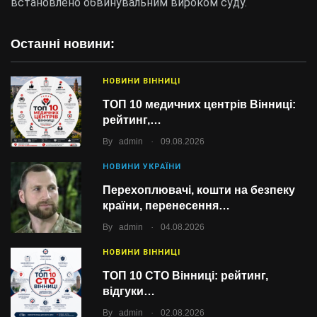
встановлено обвинувальним вироком суду.
Останні новини:
НОВИНИ ВІННИЦІ
ТОП 10 медичних центрів Вінниці:
рейтинг,…
.
By
admin
09.08.2026
НОВИНИ УКРАЇНИ
Перехоплювачі, кошти на безпеку
країни, перенесення…
.
By
admin
04.08.2026
НОВИНИ ВІННИЦІ
ТОП 10 СТО Вінниці: рейтинг,
відгуки…
.
By
admin
02.08.2026