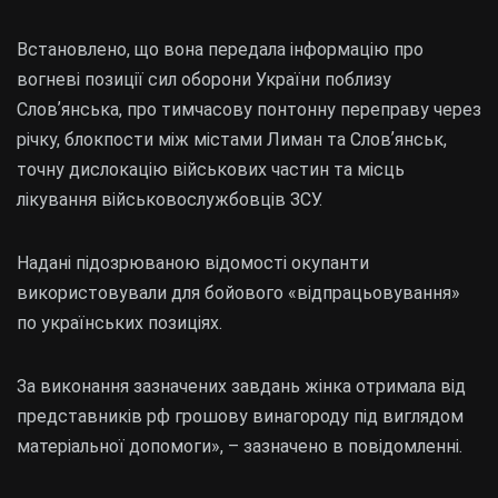
Встановлено, що вона передала інформацію про
вогневі позиції сил оборони України поблизу
Словʼянська, про тимчасову понтонну переправу через
річку, блокпости між містами Лиман та Словʼянськ,
точну дислокацію військових частин та місць
лікування військовослужбовців ЗСУ.
Надані підозрюваною відомості окупанти
використовували для бойового «відпрацьовування»
по українських позиціях.
За виконання зазначених завдань жінка отримала від
представників рф грошову винагороду під виглядом
матеріальної допомоги», – зазначено в повідомленні.