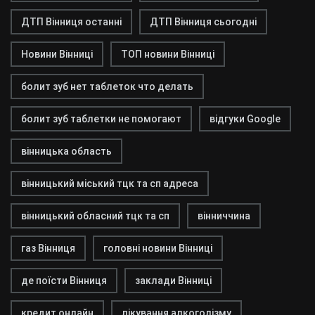
ДТП Вінниця останні
ДТП Вінниця сьогодні
Новини Вінниці
ТОП новини Вінниці
болит зуб нет таблеток что делать
болит зуб таблетки не помогают
відгуки Google
вінницька область
вінницький міський тцк та сп адреса
вінницький обласний тцк та сп
вінниччина
газ Вінниця
головні новини Вінниці
де поїсти Вінниця
заклади Вінниці
кредит онлайн
лікування алкоголізму