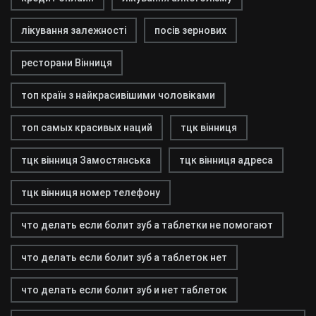
лікування залежності
посів зернових
ресторани Вінниця
топ країн з найкрасивішими чоловіками
топ самых красивых наций
тцк вінниця
тцк вінниця Замостянська
тцк вінниця адреса
тцк вінниця номер телефону
что делать если болит зуб а таблетки не помогают
что делать если болит зуб а таблеток нет
что делать если болит зуб и нет таблеток