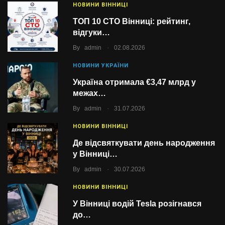
НОВИНИ ВІННИЦІ
ТОП 10 СТО Вінниці: рейтинг,
відгуки…
.
By
admin
02.08.2026
НОВИНИ УКРАЇНИ
Україна отримала €3,47 млрд у
межах…
.
By
admin
31.07.2026
НОВИНИ ВІННИЦІ
Де відсвяткувати день народження
у Вінниці…
.
By
admin
30.07.2026
НОВИНИ ВІННИЦІ
У Вінниці водій Tesla розігнався
до…