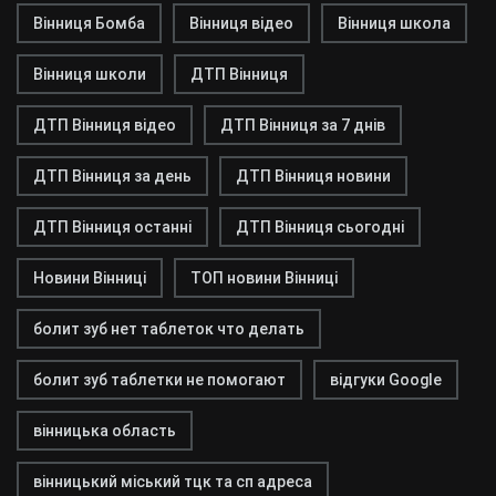
Вінниця Бомба
Вінниця відео
Вінниця школа
Вінниця школи
ДТП Вінниця
ДТП Вінниця відео
ДТП Вінниця за 7 днів
ДТП Вінниця за день
ДТП Вінниця новини
ДТП Вінниця останні
ДТП Вінниця сьогодні
Новини Вінниці
ТОП новини Вінниці
болит зуб нет таблеток что делать
болит зуб таблетки не помогают
відгуки Google
вінницька область
вінницький міський тцк та сп адреса