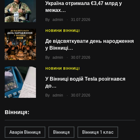
Україна отримала €3,47 млрд у
межах…
.
By
admin
31.07.2026
НОВИНИ ВІННИЦІ
Де відсвяткувати день народження
у Вінниці…
.
By
admin
30.07.2026
НОВИНИ ВІННИЦІ
У Вінниці водій Tesla розігнався
до…
.
By
admin
30.07.2026
Вінниця:
Аварія Вінниця
Вінниця
Вінниця 1 клас