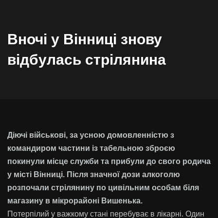
Вночі у Вінниці знову
відбулась стрілянина
Діючі військові, за усною домовленністю з
командиром частини із табельною зброєю
покинули місце служби та прибули до свого родича
у місті Вінниці. Після значної дози алкоголю
розпочали стрілянину по цивільним особам біля
магазину в мікрорайоні Вишенька.
Потерпілий у важкому стані перебуває в лікарні. Один