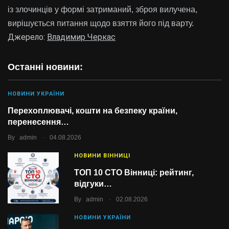
із злочинців у формі затриманий, зброя вилучена,
вирішується питання щодо взяття його під варту.
Джерело:
Владимир Черкас
Останні новини:
НОВИНИ УКРАЇНИ
Перехоплювачі, кошти на безпеку країни,
перенесення…
.
By
admin
04.08.2026
НОВИНИ ВІННИЦІ
ТОП 10 СТО Вінниці: рейтинг,
відгуки…
.
By
admin
02.08.2026
НОВИНИ УКРАЇНИ