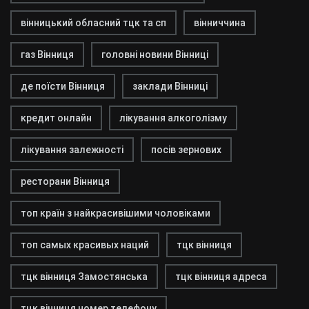
вінницький обласний тцк та сп
вінниччина
газ Вінниця
головні новини Вінниці
де поїсти Вінниця
заклади Вінниці
кредит онлайн
лікування алкоголізму
лікування залежності
посів зернових
ресторани Вінниця
топ країн з найкрасивішими чоловіками
топ самых красивых наций
тцк вінниця
тцк вінниця Замостянська
тцк вінниця адреса
тцк вінниця номер телефону