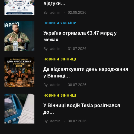
відгуки…
.
By
admin
02.08.2026
НОВИНИ УКРАЇНИ
Україна отримала €3,47 млрд у
межах…
.
By
admin
31.07.2026
НОВИНИ ВІННИЦІ
Де відсвяткувати день народження
у Вінниці…
.
By
admin
30.07.2026
НОВИНИ ВІННИЦІ
У Вінниці водій Tesla розігнався
до…
.
By
admin
30.07.2026