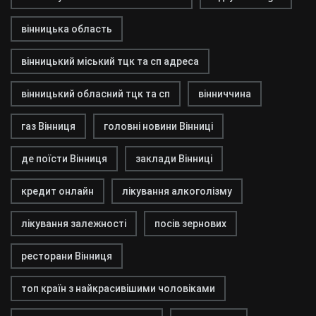
вінницька область
вінницький міський тцк та сп адреса
вінницький обласний тцк та сп
вінниччина
газ Вінниця
головні новини Вінниці
де поїсти Вінниця
заклади Вінниці
кредит онлайн
лікування алкоголізму
лікування залежності
посів зернових
ресторани Вінниця
топ країн з найкрасивішими чоловіками