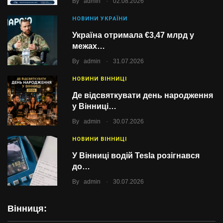
By
admin
02.08.2026
НОВИНИ УКРАЇНИ
Україна отримала €3,47 млрд у
межах…
.
By
admin
31.07.2026
НОВИНИ ВІННИЦІ
Де відсвяткувати день народження
у Вінниці…
.
By
admin
30.07.2026
НОВИНИ ВІННИЦІ
У Вінниці водій Tesla розігнався
до…
.
By
admin
30.07.2026
Вінниця: