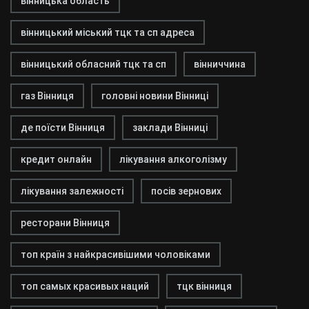
вінницька область
вінницький міський тцк та сп адреса
вінницький обласний тцк та сп
вінниччина
газ Вінниця
головні новини Вінниці
де поїсти Вінниця
заклади Вінниці
кредит онлайн
лікування алкоголізму
лікування залежності
посів зернових
ресторани Вінниця
топ країн з найкрасивішими чоловіками
топ самых красивых наций
тцк вінниця