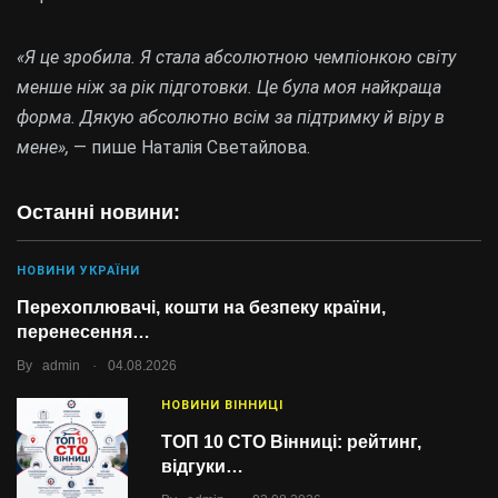
«Я це зробила. Я стала абсолютною чемпіонкою світу
менше ніж за рік підготовки. Це була моя найкраща
форма. Дякую абсолютно всім за підтримку й віру в
мене»,
— пише Наталія Светайлова.
Останні новини:
НОВИНИ УКРАЇНИ
Перехоплювачі, кошти на безпеку країни,
перенесення…
.
By
admin
04.08.2026
НОВИНИ ВІННИЦІ
ТОП 10 СТО Вінниці: рейтинг,
відгуки…
.