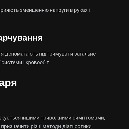
прияють зменшенню напруги в руках і
харчування
тя допомагають підтримувати загальне
системи і кровообіг.
каря
оджується іншими тривожними симптомами,
 призначити різні методи діагностики,