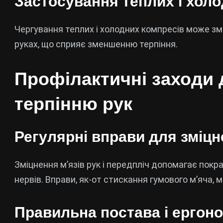
Застосування теплих і хол
Чергування теплих і холодних компресів може зм
руках, що сприяє зменшенню терпіння.
Профілактичні заходи 
терпінню рук
Регулярні вправи для зміцн
Зміцнення м’язів рук і передпліч допомагає покр
нервів. Вправи, як-от стискання гумового м’яча,
Правильна постава і ергоно