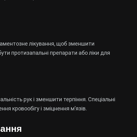
каментозне лікування, щоб зменшити
ути протизапальні препарати або ліки для
льність рук і зменшити терпіння. Спеціальні
ня кровообігу і зміцнення м’язів.
вання