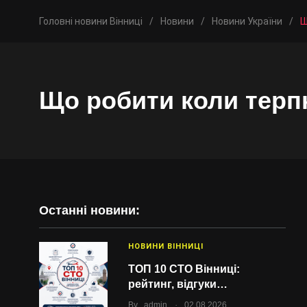
Головні новини Вінниці
/
Новини
/
Новини України
/
Щ
Що робити коли терпн
Останні новини:
НОВИНИ ВІННИЦІ
ТОП 10 СТО Вінниці:
рейтинг, відгуки…
.
By
admin
02.08.2026