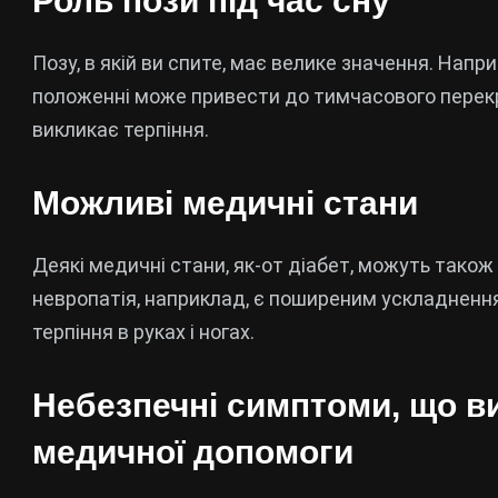
Роль пози під час сну
Позу, в якій ви спите, має велике значення. Напр
положенні може привести до тимчасового перекри
викликає терпіння.
Можливі медичні стани
Деякі медичні стани, як-от діабет, можуть також
невропатія, наприклад, є поширеним ускладнення
терпіння в руках і ногах.
Небезпечні симптоми, що в
медичної допомоги