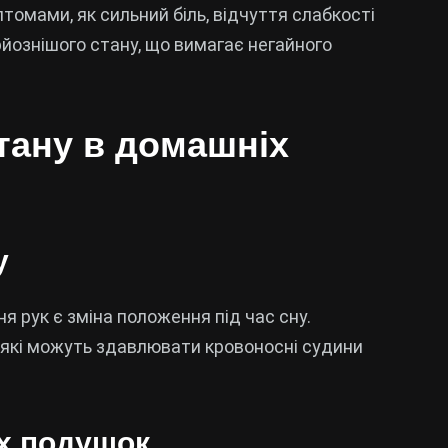
омами, як сильний біль, відчуття слабкості
рйознішого стану, що вимагає негайного
тану в домашніх
у
 рук є зміна положення під час сну.
, які можуть здавлювати кровоносні судини
х подушок