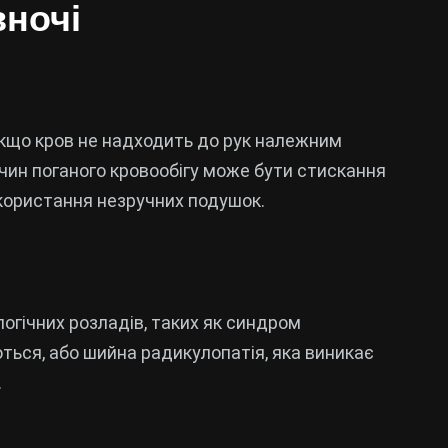
вночі
Якщо кров не надходить до рук належним
ичин поганого кровообігу може бути стискання
икористання незручних подушок.
огічних розладів, таких як синдром
ться, або шийна радикулопатія, яка виникає
.