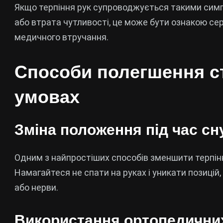
Якщо терпіння рук супроводжується такими симпт
або втрата чутливості, це може бути ознакою се
медичного втручання.
Способи полегшення с
умовах
Зміна положення під час сн
Одним з найпростіших способів зменшити терпіння
Намагайтеся не спати на руках і уникати позицій
або нерви.
Використання ортопедични