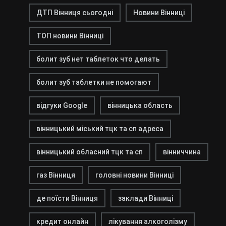
ДТП Вінниця сьогодні
Новини Вінниці
ТОП новини Вінниці
болит зуб нет таблеток что делать
болит зуб таблетки не помогают
відгуки Google
вінницька область
вінницький міський тцк та сп адреса
вінницький обласний тцк та сп
вінниччина
газ Вінниця
головні новини Вінниці
де поїсти Вінниця
заклади Вінниці
кредит онлайн
лікування алкоголізму