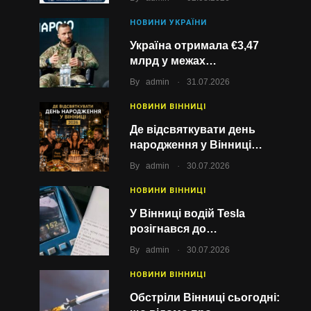
НОВИНИ УКРАЇНИ
Україна отримала €3,47
млрд у межах…
.
By
admin
31.07.2026
НОВИНИ ВІННИЦІ
Де відсвяткувати день
народження у Вінниці…
.
By
admin
30.07.2026
НОВИНИ ВІННИЦІ
У Вінниці водій Tesla
розігнався до…
.
By
admin
30.07.2026
НОВИНИ ВІННИЦІ
Обстріли Вінниці сьогодні: