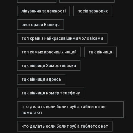
лікування залежності
посів зернових
ресторани Вінниця
топ країн з найкрасивішими чоловіками
топ самых красивых наций
тцк вінниця
тцк вінниця Замостянська
тцк вінниця адреса
тцк вінниця номер телефону
что делать если болит зуб а таблетки не
помогают
что делать если болит зуб а таблеток нет