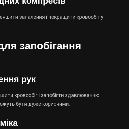
одних компресів
еншити запалення і покращити кровообіг у
для запобігання
ення рук
ащити кровообіг і запобігти здавлюванню
 можуть бути дуже корисними.
міка