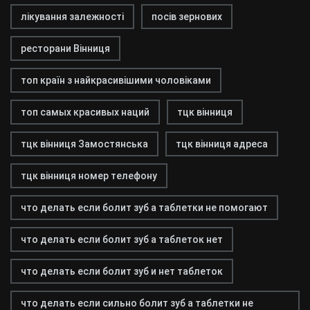
лікування залежності
посів зернових
ресторани Вінниця
топ країн з найкрасивішими чоловіками
топ самых красивых наций
тцк вінниця
тцк вінниця Замостянська
тцк вінниця адреса
тцк вінниця номер телефону
что делать если болит зуб а таблетки не помогают
что делать если болит зуб а таблеток нет
что делать если болит зуб и нет таблеток
что делать если сильно болит зуб а таблетки не