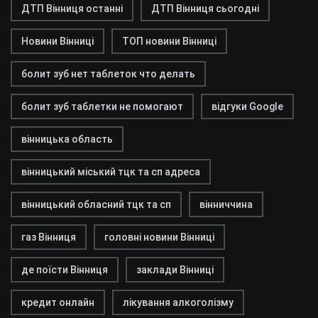
ДТП Вінниця останні
ДТП Вінниця сьогодні
Новини Вінниці
ТОП новини Вінниці
болит зуб нет таблеток что делать
болит зуб таблетки не помогают
відгуки Google
вінницька область
вінницький міський тцк та сп адреса
вінницький обласний тцк та сп
вінниччина
газ Вінниця
головні новини Вінниці
де поїсти Вінниця
заклади Вінниці
кредит онлайн
лікування алкоголізму