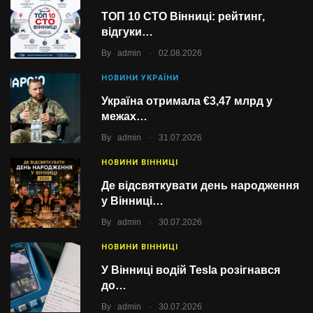
ТОП 10 СТО Вінниці: рейтинг,
відгуки…
.
By
admin
02.08.2026
НОВИНИ УКРАЇНИ
Україна отримала €3,47 млрд у
межах…
.
By
admin
31.07.2026
НОВИНИ ВІННИЦІ
Де відсвяткувати день народження
у Вінниці…
.
By
admin
30.07.2026
НОВИНИ ВІННИЦІ
У Вінниці водій Tesla розігнався
до…
.
By
admin
30.07.2026