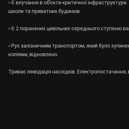
▫️ Є влучання в обʼєкти критичної інфраструктур
школи та приватних будинків.
▫️ Є 2 поранених цивільних середнього ступеню ва
▫️ Рух залізничним транспортом, який було зупине
коліями, відновлено.
Триває ліквідація наслідків. Електропостачання