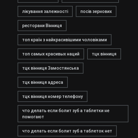
лікування залежності
посів зернових
ресторани Вінниця
топ країн з найкрасивішими чоловіками
топ самых красивых наций
тцк вінниця
тцк вінниця Замостянська
тцк вінниця адреса
тцк вінниця номер телефону
что делать если болит зуб а таблетки не
помогают
что делать если болит зуб а таблеток нет