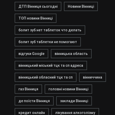
ДТП Вінниця сьогодні
Новини Вінниці
ТОП новини Вінниці
болит зуб нет таблеток что делать
болит зуб таблетки не помогают
відгуки Google
вінницька область
вінницький міський тцк та сп адреса
вінницький обласний тцк та сп
вінниччина
газ Вінниця
головні новини Вінниці
де поїсти Вінниця
заклади Вінниці
кредит онлайн
лікування алкоголізму