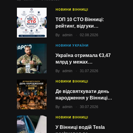
НОВИНИ ВІННИЦІ
ТОП 10 СТО Вінниці:
рейтинг, відгуки…
.
By
admin
02.08.2026
НОВИНИ УКРАЇНИ
Україна отримала €3,47
млрд у межах…
.
By
admin
31.07.2026
НОВИНИ ВІННИЦІ
Де відсвяткувати день
народження у Вінниці…
.
By
admin
30.07.2026
НОВИНИ ВІННИЦІ
У Вінниці водій Tesla