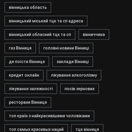
вінницька область
вінницький міський тцк та сп адреса
вінницький обласний тцк та сп
вінниччина
газ Вінниця
головні новини Вінниці
де поїсти Вінниця
заклади Вінниці
кредит онлайн
лікування алкоголізму
лікування залежності
посів зернових
ресторани Вінниця
топ країн з найкрасивішими чоловіками
топ самых красивых наций
тцк вінниця