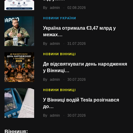
.
By
admin
02.08.2026
НОВИНИ УКРАЇНИ
Україна отримала €3,47 млрд у
межах…
.
By
admin
31.07.2026
НОВИНИ ВІННИЦІ
Де відсвяткувати день народження
у Вінниці…
.
By
admin
30.07.2026
НОВИНИ ВІННИЦІ
У Вінниці водій Tesla розігнався
до…
.
By
admin
30.07.2026
Вінниця: