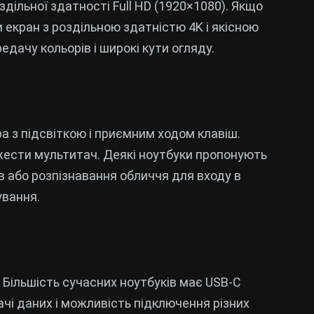
дільної здатності Full HD (1920×1080). Якщо
и екран з роздільною здатністю 4K і якісною
едачу кольорів і широкі кути огляду.
а з підсвіткою і приємним ходом клавіш.
жести мультитач. Деякі ноутбуки пропонують
ців або розпізнавання обличчя для входу в
ування.
. Більшість сучасних ноутбуків має USB-C
чі даних і можливість підключення різних