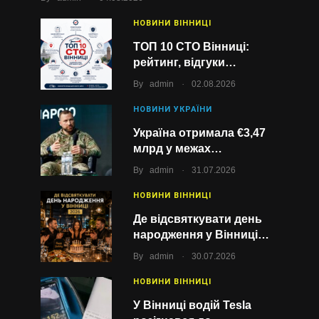
НОВИНИ ВІННИЦІ
ТОП 10 СТО Вінниці:
рейтинг, відгуки…
.
By
admin
02.08.2026
НОВИНИ УКРАЇНИ
Україна отримала €3,47
млрд у межах…
.
By
admin
31.07.2026
НОВИНИ ВІННИЦІ
Де відсвяткувати день
народження у Вінниці…
.
By
admin
30.07.2026
НОВИНИ ВІННИЦІ
У Вінниці водій Tesla