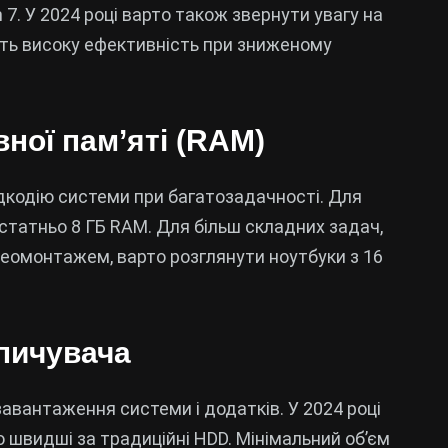
 7. У 2024 році варто також звернути увагу на
ють високу ефективність при зниженому
вної пам’яті (RAM)
дкодію системи при багатозадачності. Для
статньо 8 ГБ RAM. Для більш складних задач,
деомонтажем, варто розглянути ноутбуки з 16
опичувача
авантаження системи і додатків. У 2024 році
 швидші за традиційні HDD. Мінімальний об’єм