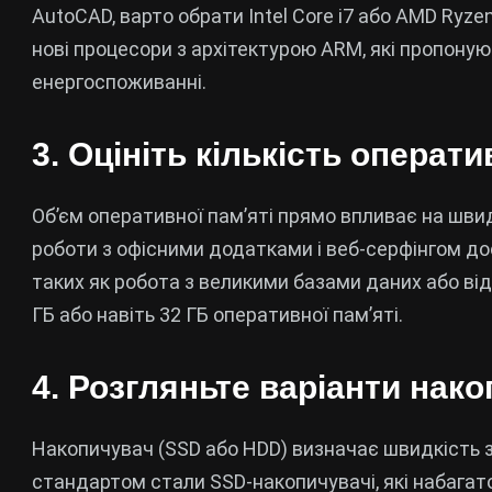
AutoCAD, варто обрати Intel Core i7 або AMD Ryzen
нові процесори з архітектурою ARM, які пропону
енергоспоживанні.
3. Оцініть кількість операти
Об’єм оперативної пам’яті прямо впливає на шви
роботи з офісними додатками і веб-серфінгом до
таких як робота з великими базами даних або ві
ГБ або навіть 32 ГБ оперативної пам’яті.
4. Розгляньте варіанти нак
Накопичувач (SSD або HDD) визначає швидкість з
стандартом стали SSD-накопичувачі, які набагато