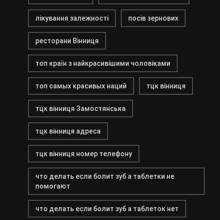
лікування залежності
посів зернових
ресторани Вінниця
топ країн з найкрасивішими чоловіками
топ самых красивых наций
тцк вінниця
тцк вінниця Замостянська
тцк вінниця адреса
тцк вінниця номер телефону
что делать если болит зуб а таблетки не
помогают
что делать если болит зуб а таблеток нет