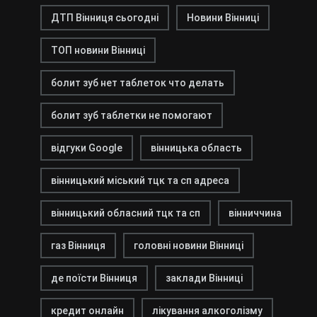
ДТП Вінниця сьогодні
Новини Вінниці
ТОП новини Вінниці
болит зуб нет таблеток что делать
болит зуб таблетки не помогают
відгуки Google
вінницька область
вінницький міський тцк та сп адреса
вінницький обласний тцк та сп
вінниччина
газ Вінниця
головні новини Вінниці
де поїсти Вінниця
заклади Вінниці
кредит онлайн
лікування алкоголізму