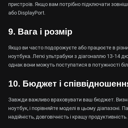
пристроїв. Якщо вам потрібно підключати зовнішн
або DisplayPort.
9. Вага і розмір
Якщо ви часто подорожуєте або працюєте в різних
ноутбука. Легкі ультрабуки з діагоналлю 13-14 д
однак вони можуть поступатися в потужності б
10. Бюджет і співвідношення
Завжди важливо враховувати ваш бюджет. Визнач
ноутбук, і порівняйте моделі в цьому діапазоні. П
надійність, довговічність і кращу продуктивність.