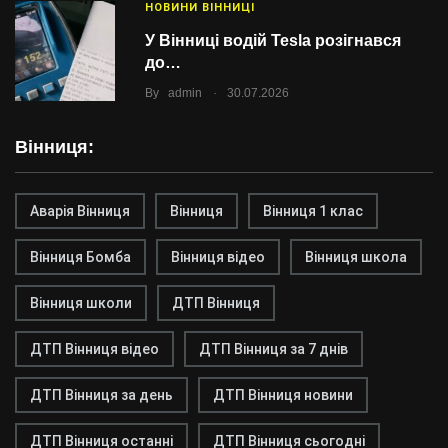
НОВИНИ ВІННИЦІ
У Вінниці водій Tesla розігнався
до…
.
By
admin
30.07.2026
Вінниця:
Аварія Вінниця
Вінниця
Вінниця 1 клас
Вінниця Бомба
Вінниця відео
Вінниця школа
Вінниця школи
ДТП Вінниця
ДТП Вінниця відео
ДТП Вінниця за 7 днів
ДТП Вінниця за день
ДТП Вінниця новини
ДТП Вінниця останні
ДТП Вінниця сьогодні