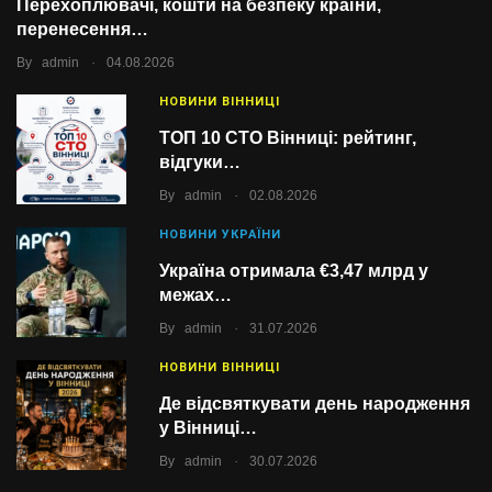
Перехоплювачі, кошти на безпеку країни,
перенесення…
.
By
admin
04.08.2026
НОВИНИ ВІННИЦІ
ТОП 10 СТО Вінниці: рейтинг,
відгуки…
.
By
admin
02.08.2026
НОВИНИ УКРАЇНИ
Україна отримала €3,47 млрд у
межах…
.
By
admin
31.07.2026
НОВИНИ ВІННИЦІ
Де відсвяткувати день народження
у Вінниці…
.
By
admin
30.07.2026