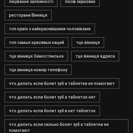
лікування залежності
посів зернових
ресторани Вінниця
топ країн з найкрасивішими чоловіками
топ самых красивых наций
тцк вінниця
тцк вінниця Замостянська
тцк вінниця адреса
тцк вінниця номер телефону
что делать если болит зуб а таблетки не помогают
что делать если болит зуб а таблеток нет
что делать если болит зуб и нет таблеток
что делать если сильно болит зуб а таблетки не
помогают