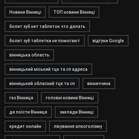
Новини Вінниці
ТОП новини Вінниці
болит зуб нет таблеток что делать
болит зуб таблетки не помогают
відгуки Google
вінницька область
вінницький міський тцк та сп адреса
вінницький обласний тцк та сп
вінниччина
газ Вінниця
головні новини Вінниці
де поїсти Вінниця
заклади Вінниці
кредит онлайн
лікування алкоголізму