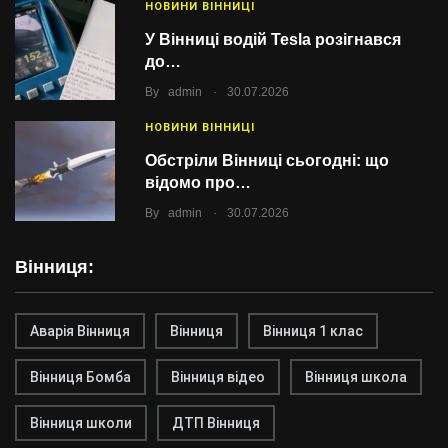
НОВИНИ ВІННИЦІ
У Вінниці водій Tesla розігнався
до…
.
By
admin
30.07.2026
НОВИНИ ВІННИЦІ
Обстріли Вінниці сьогодні: що
відомо про…
.
By
admin
30.07.2026
Вінниця:
Аварія Вінниця
Вінниця
Вінниця 1 клас
Вінниця Бомба
Вінниця відео
Вінниця школа
Вінниця школи
ДТП Вінниця