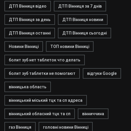
ДТП Вінниця відео
ДТП Вінниця за 7 днів
ДТП Вінниця за день
ДТП Вінниця новини
ДТП Вінниця останні
ДТП Вінниця сьогодні
Новини Вінниці
ТОП новини Вінниці
болит зуб нет таблеток что делать
болит зуб таблетки не помогают
відгуки Google
вінницька область
вінницький міський тцк та сп адреса
вінницький обласний тцк та сп
вінниччина
газ Вінниця
головні новини Вінниці