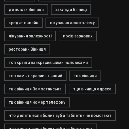
де поїсти Вінниця
заклади Вінниці
кредит онлайн
лікування алкоголізму
лікування залежності
посів зернових
ресторани Вінниця
топ країн з найкрасивішими чоловіками
топ самых красивых наций
тцк вінниця
тцк вінниця Замостянська
тцк вінниця адреса
тцк вінниця номер телефону
что делать если болит зуб а таблетки не помогают
что делать если болит зуб а таблеток нет