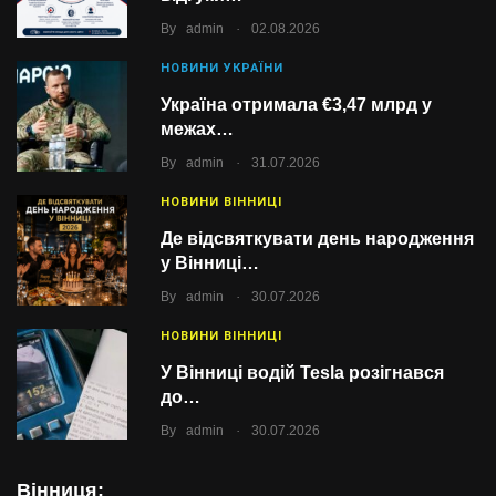
.
By
admin
02.08.2026
НОВИНИ УКРАЇНИ
Україна отримала €3,47 млрд у
межах…
.
By
admin
31.07.2026
НОВИНИ ВІННИЦІ
Де відсвяткувати день народження
у Вінниці…
.
By
admin
30.07.2026
НОВИНИ ВІННИЦІ
У Вінниці водій Tesla розігнався
до…
.
By
admin
30.07.2026
Вінниця: