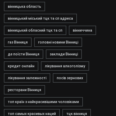
вінницька область
вінницький міський тцк та сп адреса
вінницький обласний тцк та сп
вінниччина
газ Вінниця
головні новини Вінниці
де поїсти Вінниця
заклади Вінниці
кредит онлайн
лікування алкоголізму
лікування залежності
посів зернових
ресторани Вінниця
топ країн з найкрасивішими чоловіками
топ самых красивых наций
тцк вінниця