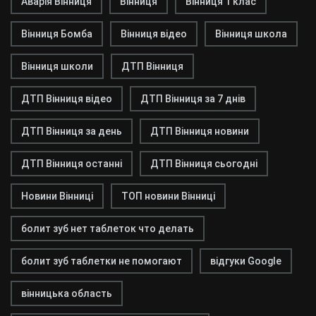
Аварія Вінниця
Вінниця
Вінниця 1 клас
Вінниця Бомба
Вінниця відео
Вінниця школа
Вінниця школи
ДТП Вінниця
ДТП Вінниця відео
ДТП Вінниця за 7 днів
ДТП Вінниця за день
ДТП Вінниця новини
ДТП Вінниця останні
ДТП Вінниця сьогодні
Новини Вінниці
ТОП новини Вінниці
болит зуб нет таблеток что делать
болит зуб таблетки не помогают
відгуки Google
вінницька область