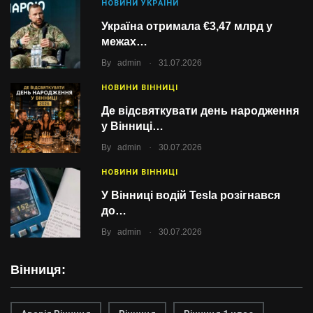
НОВИНИ УКРАЇНИ
Україна отримала €3,47 млрд у
межах…
.
By
admin
31.07.2026
НОВИНИ ВІННИЦІ
Де відсвяткувати день народження
у Вінниці…
.
By
admin
30.07.2026
НОВИНИ ВІННИЦІ
У Вінниці водій Tesla розігнався
до…
.
By
admin
30.07.2026
Вінниця: