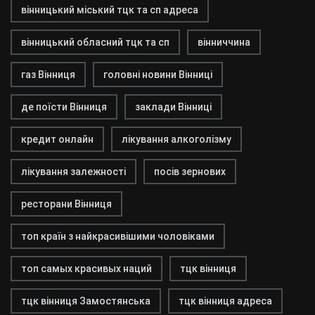
вінницький міський тцк та сп адреса
вінницький обласний тцк та сп
вінниччина
газ Вінниця
головні новини Вінниці
де поїсти Вінниця
заклади Вінниці
кредит онлайн
лікування алкоголізму
лікування залежності
посів зернових
ресторани Вінниця
топ країн з найкрасивішими чоловіками
топ самых красивых наций
тцк вінниця
тцк вінниця Замостянська
тцк вінниця адреса