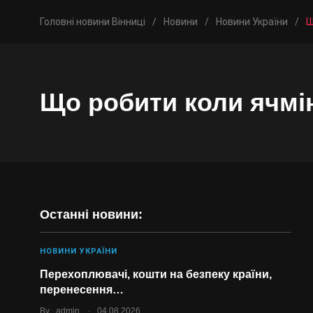
Головні новини Вінниці
/
Новини
/
Новини України
/
Щ
Що робити коли ячмі
Останні новини:
НОВИНИ УКРАЇНИ
Перехоплювачі, кошти на безпеку країни,
перенесення…
.
By
admin
04.08.2026