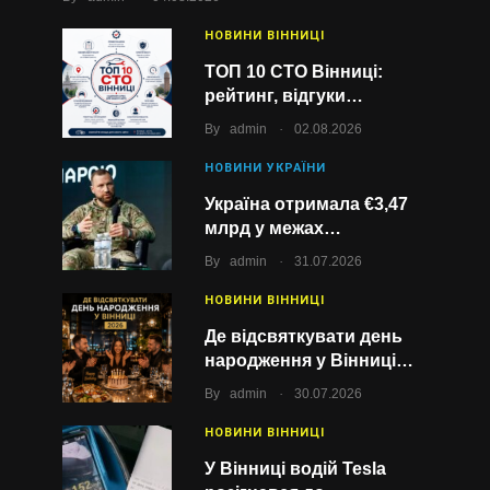
НОВИНИ ВІННИЦІ
ТОП 10 СТО Вінниці:
рейтинг, відгуки…
.
By
admin
02.08.2026
НОВИНИ УКРАЇНИ
Україна отримала €3,47
млрд у межах…
.
By
admin
31.07.2026
НОВИНИ ВІННИЦІ
Де відсвяткувати день
народження у Вінниці…
.
By
admin
30.07.2026
НОВИНИ ВІННИЦІ
У Вінниці водій Tesla