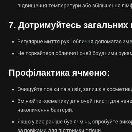
підвищення температури або збільшення лімф
7.
Дотримуйтесь загальних п
Регулярне миття рук і обличчя допомагає зме
Не торкайтеся обличчя і очей брудними рука
Профілактика ячменю:
Очищуйте повіки та вії від залишків косметик
Змінюйте косметику для очей і кисті для нан
накопичення бактерій.
Якщо у вас раніше був ячмінь, спробуйте вик
за повіками для підтримки гігієни.