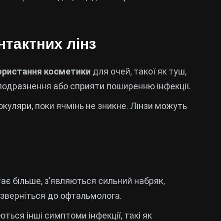
нтактних лінз
ористання косметики
для очей, такої як туш,
 подразнення або сприяти поширенню інфекції.
окуляри, поки ячмінь не зникне. Лінзи можуть
ає більше, з’являються сильний набряк,
 зверніться до офтальмолога.
ться інші симптоми інфекції, такі як