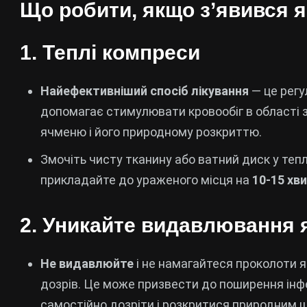
Що робити, якщо з’явився я
1.
Теплі компреси
Найефективніший спосіб лікування
— це регу
допомагає стимулювати кровообіг в області
ячменю і його природному розкриттю.
Змочіть чисту тканину або ватний диск у теплій
прикладайте до ураженого місця на
10-15 хв
2.
Уникайте видавлювання
Не видавлюйте
і не намагайтеся проколоти я
дозрів. Це може призвести до поширення інфе
самостійно дозріти і розкритися природним 