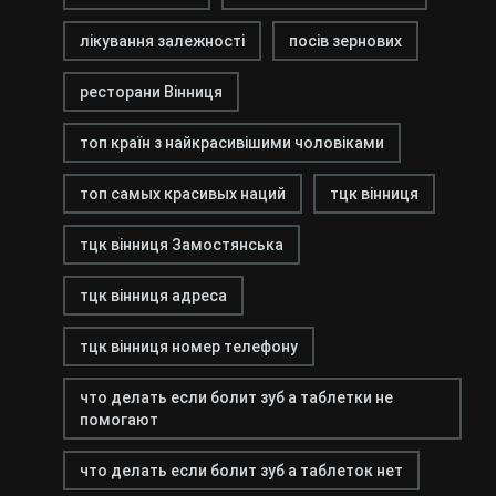
лікування залежності
посів зернових
ресторани Вінниця
топ країн з найкрасивішими чоловіками
топ самых красивых наций
тцк вінниця
тцк вінниця Замостянська
тцк вінниця адреса
тцк вінниця номер телефону
что делать если болит зуб а таблетки не
помогают
что делать если болит зуб а таблеток нет