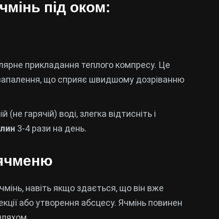
чмінь під оком:
лярне прикладання теплого компресу. Це
 запалення, що сприяє швидшому дозріванню
 (не гарячій) воді, злегка відтисніть і
илин
3-4 рази на день.
 ячменю
чмінь, навіть якщо здається, що він вже
кції або утворення абсцесу. Ячмінь повинен
шляхом.