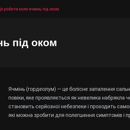
о робити коли ячмінь під оком
нь під оком
Ячмінь (гордеолум) — це болісне запалення сальн
повіки, яке проявляється як невелика набрякла ч
становить серйозної небезпеки і проходить самості
які можна зробити для полегшення симптомів і 