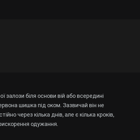
ої залози біля основи вій або всередині
ервона шишка під оком. Зазвичай він не
йно через кілька днів, але є кілька кроків,
прискорення одужання.