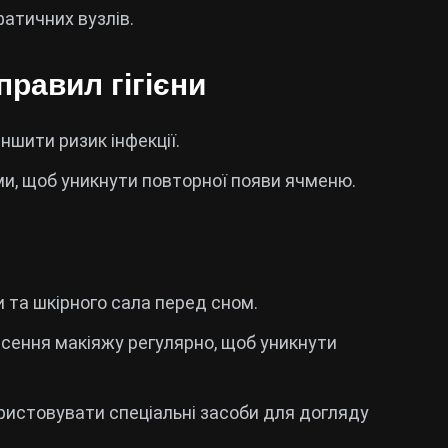
атичних вузлів.
равил гігієни
ншити ризик інфекції.
ми, щоб уникнути повторної появи ячменю.
и та шкірного сала перед сном.
есення макіяжу регулярно, щоб уникнути
ористовувати спеціальні засоби для догляду