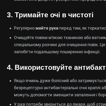
3.
Тримайте очі в чистоті
Регулярно
мийте руки
перед тим, як торкатис
Очищуйте повіки м’якою тканиною або ватним
спеціальному розчині для очищення повік. Це
запобігти подальшому поширенню інфекції.
4.
Використовуйте антибакте
Якщо ячмінь дуже болісний або затримується
безрецептурні антибактеріальні очні краплі 
можуть допомогти зменшити запалення і боро
У разі потреби зверніться до лікаря, щоб от