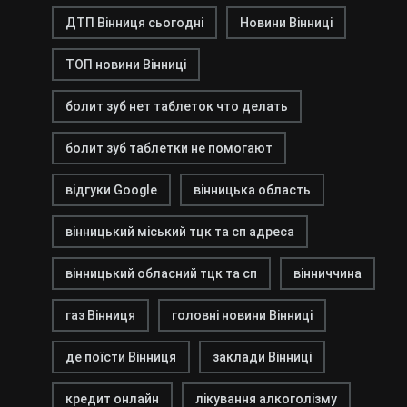
ДТП Вінниця сьогодні
Новини Вінниці
ТОП новини Вінниці
болит зуб нет таблеток что делать
болит зуб таблетки не помогают
відгуки Google
вінницька область
вінницький міський тцк та сп адреса
вінницький обласний тцк та сп
вінниччина
газ Вінниця
головні новини Вінниці
де поїсти Вінниця
заклади Вінниці
кредит онлайн
лікування алкоголізму