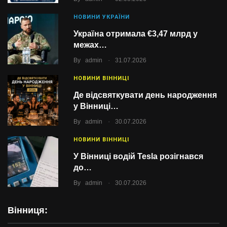
НОВИНИ УКРАЇНИ
Україна отримала €3,47 млрд у
межах…
.
By
admin
31.07.2026
НОВИНИ ВІННИЦІ
Де відсвяткувати день народження
у Вінниці…
.
By
admin
30.07.2026
НОВИНИ ВІННИЦІ
У Вінниці водій Tesla розігнався
до…
.
By
admin
30.07.2026
Вінниця: