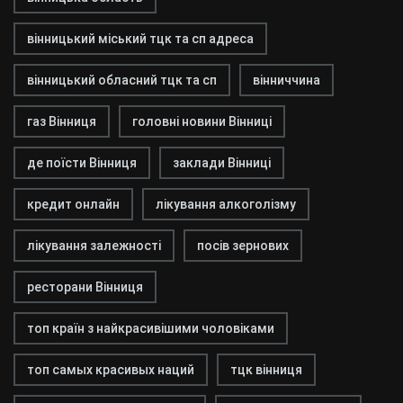
вінницький міський тцк та сп адреса
вінницький обласний тцк та сп
вінниччина
газ Вінниця
головні новини Вінниці
де поїсти Вінниця
заклади Вінниці
кредит онлайн
лікування алкоголізму
лікування залежності
посів зернових
ресторани Вінниця
топ країн з найкрасивішими чоловіками
топ самых красивых наций
тцк вінниця