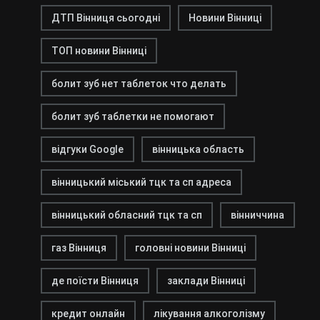
ДТП Вінниця сьогодні
Новини Вінниці
ТОП новини Вінниці
болит зуб нет таблеток что делать
болит зуб таблетки не помогают
відгуки Google
вінницька область
вінницький міський тцк та сп адреса
вінницький обласний тцк та сп
вінниччина
газ Вінниця
головні новини Вінниці
де поїсти Вінниця
заклади Вінниці
кредит онлайн
лікування алкоголізму