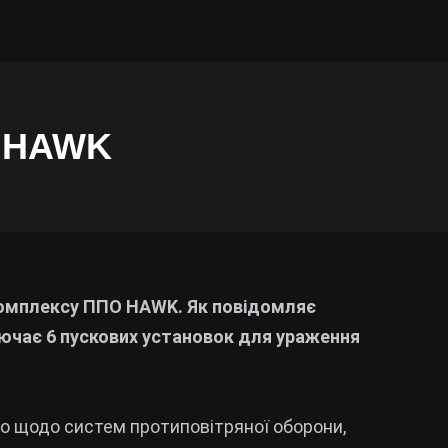
ю HAWK
 комплексу ППО HAWK. Як повідомляє
лючає 6 пускових установок для ураження
го щодо систем протиповітряної оборони,