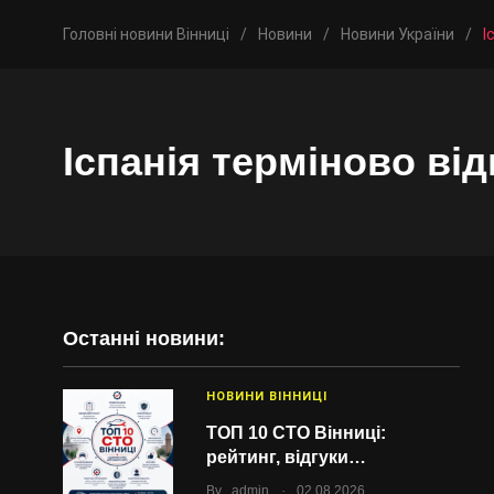
Головні новини Вінниці
/
Новини
/
Новини України
/
І
Іспанія терміново ві
Останні новини:
НОВИНИ ВІННИЦІ
ТОП 10 СТО Вінниці:
рейтинг, відгуки…
.
By
admin
02.08.2026