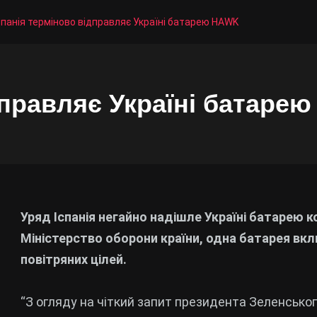
спанія терміново відправляє Україні батарею HAWK
дправляє Україні батаре
Уряд Іспанія негайно надішле Україні батарею
Міністерство оборони країни, одна батарея вк
повітряних цілей.
“З огляду на чіткий запит президента Зеленсько