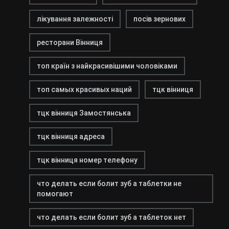
лікування залежності
посів зернових
ресторани Вінниця
топ країн з найкрасивішими чоловіками
топ самых красивых наций
тцк вінниця
тцк вінниця Замостянська
тцк вінниця адреса
тцк вінниця номер телефону
что делать если болит зуб а таблетки не
помогают
что делать если болит зуб а таблеток нет