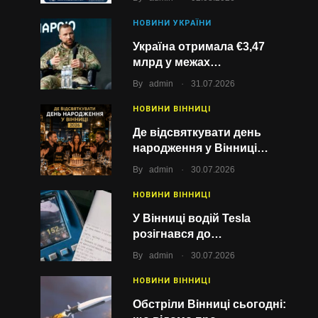
НОВИНИ УКРАЇНИ
Україна отримала €3,47
млрд у межах…
.
By
admin
31.07.2026
НОВИНИ ВІННИЦІ
Де відсвяткувати день
народження у Вінниці…
.
By
admin
30.07.2026
НОВИНИ ВІННИЦІ
У Вінниці водій Tesla
розігнався до…
.
By
admin
30.07.2026
НОВИНИ ВІННИЦІ
Обстріли Вінниці сьогодні: