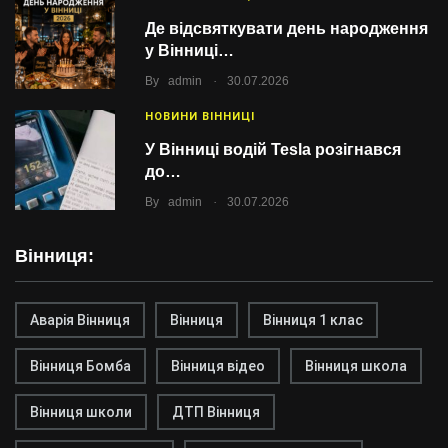
Де відсвяткувати день народження
у Вінниці…
.
By
admin
30.07.2026
НОВИНИ ВІННИЦІ
У Вінниці водій Tesla розігнався
до…
.
By
admin
30.07.2026
Вінниця:
Аварія Вінниця
Вінниця
Вінниця 1 клас
Вінниця Бомба
Вінниця відео
Вінниця школа
Вінниця школи
ДТП Вінниця