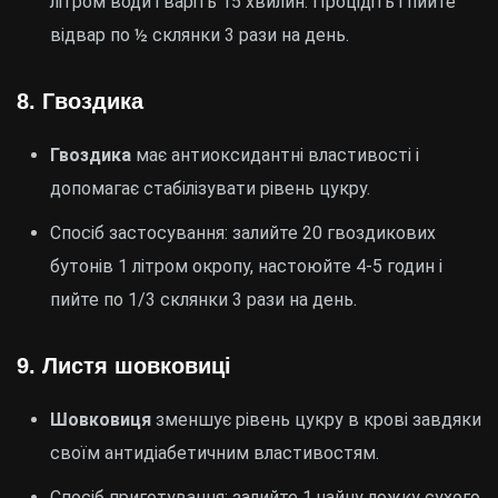
літром води і варіть 15 хвилин. Процідіть і пийте
відвар по ½ склянки 3 рази на день.
8.
Гвоздика
Гвоздика
має антиоксидантні властивості і
допомагає стабілізувати рівень цукру.
Спосіб застосування: залийте 20 гвоздикових
бутонів 1 літром окропу, настоюйте 4-5 годин і
пийте по 1/3 склянки 3 рази на день.
9.
Листя шовковиці
Шовковиця
зменшує рівень цукру в крові завдяки
своїм антидіабетичним властивостям.
Спосіб приготування: залийте 1 чайну ложку сухого