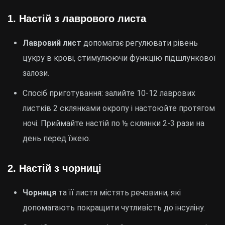
1.
Настій з лаврового листа
Лавровий лист
допомагає регулювати рівень
цукру в крові, стимулюючи функцію підшлункової
залози.
Спосіб приготування: залийте 10-12 лаврових
листків 2 склянками окропу і настоюйте протягом
ночі. Приймайте настій по ½ склянки 2-3 рази на
день перед їжею.
2.
Настій з чорниці
Чорниця
та її листя містять речовини, які
допомагають покращити чутливість до інсуліну.