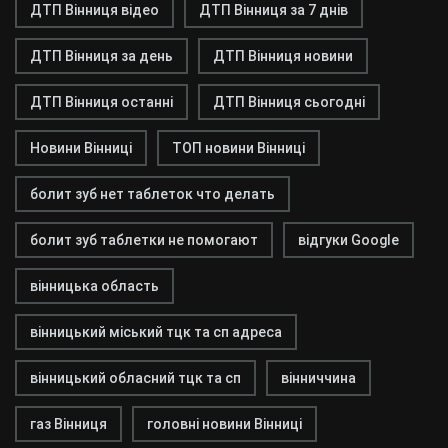
ДТП Вінниця відео
ДТП Вінниця за 7 днів
ДТП Вінниця за день
ДТП Вінниця новини
ДТП Вінниця останні
ДТП Вінниця сьогодні
Новини Вінниці
ТОП новини Вінниці
болит зуб нет таблеток что делать
болит зуб таблетки не помогают
відгуки Google
вінницька область
вінницький міський тцк та сп адреса
вінницький обласний тцк та сп
вінниччина
газ Вінниця
головні новини Вінниці