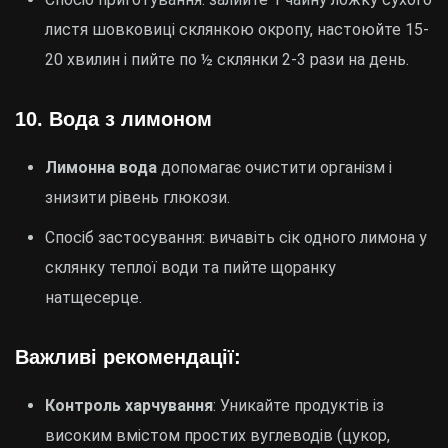
листя шовковиці склянкою окропу, настоюйте 15-
20 хвилин і пийте по ½ склянки 2-3 рази на день.
10.
Вода з лимоном
Лимонна вода
допомагає очистити організм і
знизити рівень глюкози.
Спосіб застосування: вичавіть сік одного лимона у
склянку теплої води та пийте щоранку
натщесерце.
Важливі рекомендації:
Контроль харчування
: Уникайте продуктів із
високим вмістом простих вуглеводів (цукор,