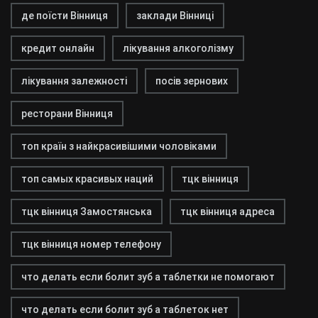
де поїсти Вінниця
заклади Вінниці
кредит онлайн
лікування алкоголізму
лікування залежності
посів зернових
ресторани Вінниця
топ країн з найкрасивішими чоловіками
топ самых красивых наций
тцк вінниця
тцк вінниця Замостянська
тцк вінниця адреса
тцк вінниця номер телефону
что делать если болит зуб а таблетки не помогают
что делать если болит зуб а таблеток нет