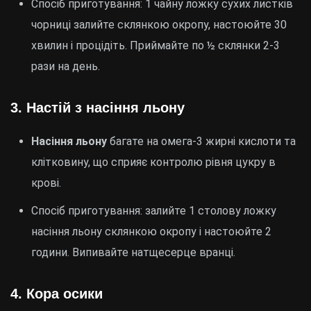
Спосіб приготування: 1 чайну ложку сухих листків
чорниці залийте склянкою окропу, настоюйте 30
хвилин і процідіть. Приймайте по ½ склянки 2-3
рази на день.
3.
Настій з насіння льону
Насіння льону
багате на омега-3 жирні кислоти та
клітковину, що сприяє контролю рівня цукру в
крові.
Спосіб приготування: залийте 1 столову ложку
насіння льону склянкою окропу і настоюйте 2
години. Випивайте натщесерце вранці.
4.
Кора осики