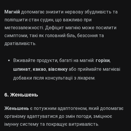
Магній
допомагає знизити нервову збудливість та
поліпшити стан судин, що важливо при
метеозалежності. Дефіцит магнію може посилити
симптоми, такі як головний біль, безсоння та
дратівливість.
Вживайте продукти, багаті на магній:
горіхи
,
шпинат
,
какао
,
вівсянку
або приймайте магнієві
добавки після консультації з лікарем.
6. Женьшень
Женьшень
є потужним адаптогеном, який допомагає
організму адаптуватися до змін погоди, зміцнює
імунну систему та покращує витривалість.