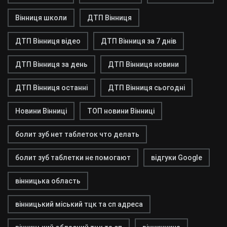
Вінниця школи
ДТП Вінниця
ДТП Вінниця відео
ДТП Вінниця за 7 днів
ДТП Вінниця за день
ДТП Вінниця новини
ДТП Вінниця останні
ДТП Вінниця сьогодні
Новини Вінниці
ТОП новини Вінниці
болит зуб нет таблеток что делать
болит зуб таблетки не помогают
відгуки Google
вінницька область
вінницький міський тцк та сп адреса