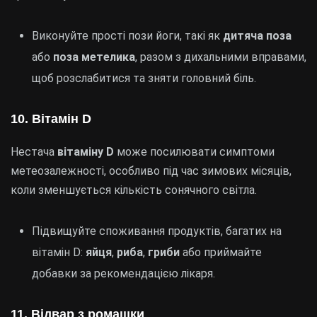
Виконуйте прості пози йоги, такі як
дитяча поза
або
поза метелика
, разом з дихальними вправами,
щоб розслабитися та зняти головний біль.
10. Вітамін D
Нестача
вітаміну D
може посилювати симптоми
метеозалежності, особливо під час зимових місяців,
коли зменшується кількість сонячного світла.
Підвищуйте споживання продуктів, багатих на
вітамін D:
яйця
,
риба
,
гриби
або приймайте
добавки за рекомендацією лікаря.
11. Відвар з ромашки