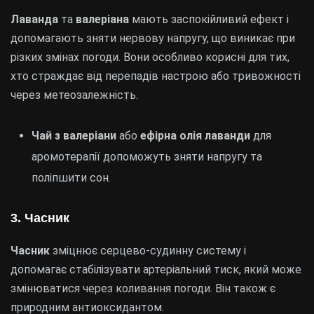
Лаванда
та
валеріана
мають заспокійливий ефект і
допомагають зняти нервову напругу, що виникає при
різких змінах погоди. Вони особливо корисні для тих,
хто страждає від перепадів настрою або тривожності
через метеозалежність.
Чай з валеріани
або
ефірна олія лаванди
для
аромотерапії допоможуть зняти напругу та
поліпшити сон.
3. Часник
Часник
зміцнює серцево-судинну систему і
допомагає стабілізувати артеріальний тиск, який може
змінюватися через коливання погоди. Він також є
природним антиоксидантом.