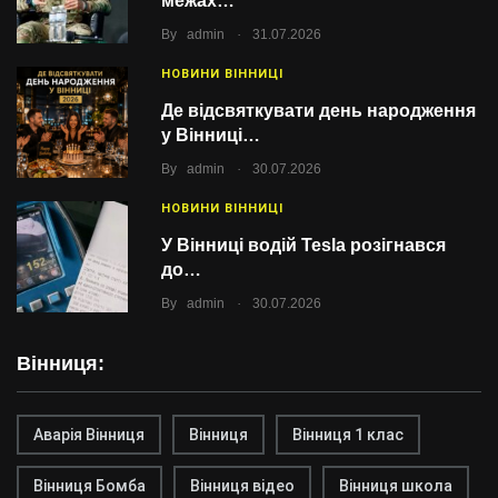
межах…
.
By
admin
31.07.2026
НОВИНИ ВІННИЦІ
Де відсвяткувати день народження
у Вінниці…
.
By
admin
30.07.2026
НОВИНИ ВІННИЦІ
У Вінниці водій Tesla розігнався
до…
.
By
admin
30.07.2026
Вінниця:
Аварія Вінниця
Вінниця
Вінниця 1 клас
Вінниця Бомба
Вінниця відео
Вінниця школа