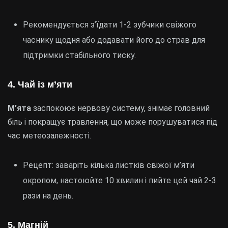
Рекомендується з’їдати 1-2 зубчики свіжого
часнику щодня або додавати його до страв для
підтримки стабільного тиску.
4. Чай із м’яти
М’ята
заспокоює нервову систему, знімає головний
біль і покращує травлення, що може порушуватися під
час метеозалежності.
Рецепт: заваріть кілька листків свіжої м’яти
окропом, настоюйте 10 хвилин і пийте цей чай 2-3
рази на день.
5. Магній