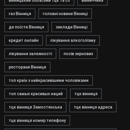
вінницький обласний тцк та сп
вінниччина
газ Вінниця
головні новини Вінниці
де поїсти Вінниця
заклади Вінниці
кредит онлайн
лікування алкоголізму
лікування залежності
посів зернових
ресторани Вінниця
топ країн з найкрасивішими чоловіками
топ самых красивых наций
тцк вінниця
тцк вінниця Замостянська
тцк вінниця адреса
тцк вінниця номер телефону