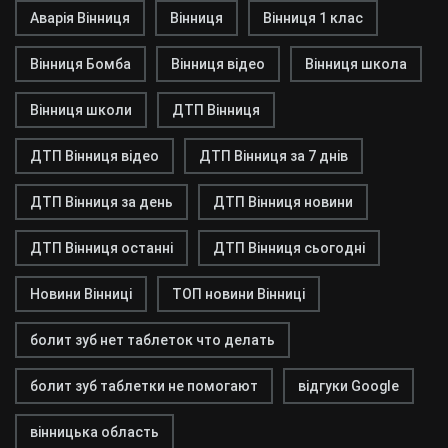
Аварія Вінниця
Вінниця
Вінниця 1 клас
Вінниця Бомба
Вінниця відео
Вінниця школа
Вінниця школи
ДТП Вінниця
ДТП Вінниця відео
ДТП Вінниця за 7 днів
ДТП Вінниця за день
ДТП Вінниця новини
ДТП Вінниця останні
ДТП Вінниця сьогодні
Новини Вінниці
ТОП новини Вінниці
болит зуб нет таблеток что делать
болит зуб таблетки не помогают
відгуки Google
вінницька область