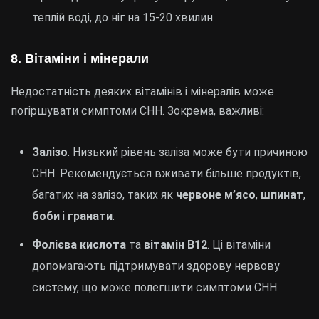
теплій воді, до ніг на 15-20 хвилин.
8. Вітаміни і мінерали
Недостатність деяких вітамінів і мінералів може
погіршувати симптоми СНН. Зокрема, важливі:
Залізо
. Низький рівень заліза може бути причиною
СНН. Рекомендується вживати більше продуктів,
багатих на залізо, таких як
червоне м’ясо
,
шпинат
,
боби
і
гранати
.
Фолієва кислота
та
вітамін В12
. Ці вітаміни
допомагають підтримувати здорову нервову
систему, що може полегшити симптоми СНН.