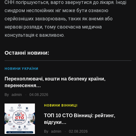
СНН погіршуються, варто звернутися до лікаря. Іноді
синдром неспокійних ніг може бути ознакою
серйозніших захворювань, таких як анемія або
нервові розлади, тому своєчасна медична
консультація є важливою.
Останні новини:
НОВИНИ УКРАЇНИ
Перехоплювачі, кошти на безпеку країни,
перенесення…
.
By
admin
04.08.2026
НОВИНИ ВІННИЦІ
ТОП 10 СТО Вінниці: рейтинг,
відгуки…
.
By
admin
02.08.2026