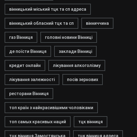
вінницький міський тцк та сп адреса
вінницький обласний тцк та сп
вінниччина
газ Вінниця
головні новини Вінниці
де поїсти Вінниця
заклади Вінниці
кредит онлайн
лікування алкоголізму
лікування залежності
посів зернових
ресторани Вінниця
топ країн з найкрасивішими чоловіками
топ самых красивых наций
тцк вінниця
тцк вінниця Замостянська
тцк вінниця адреса