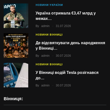
НОВИНИ УКРАЇНИ
Україна отримала €3,47 млрд у
межах…
.
By
admin
31.07.2026
НОВИНИ ВІННИЦІ
Де відсвяткувати день народження
у Вінниці…
.
By
admin
30.07.2026
НОВИНИ ВІННИЦІ
У Вінниці водій Tesla розігнався
до…
.
By
admin
30.07.2026
Вінниця: