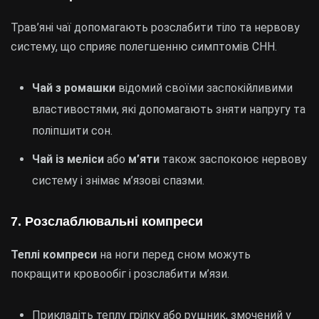
Трав’яні чаї допомагають розслабити тіло та нервову
систему, що сприяє полегшенню симптомів СНН.
Чай з ромашки
відомий своїми заспокійливими
властивостями, які допомагають зняти напругу та
поліпшити сон.
Чай із меліси
або
м’яти
також заспокоює нервову
систему і знімає м’язові спазми.
7. Розслаблювальні компреси
Теплі компреси
на ноги перед сном можуть
покращити кровообіг і розслабити м’язи.
Прикладіть теплу грілку або рушник, змочений у