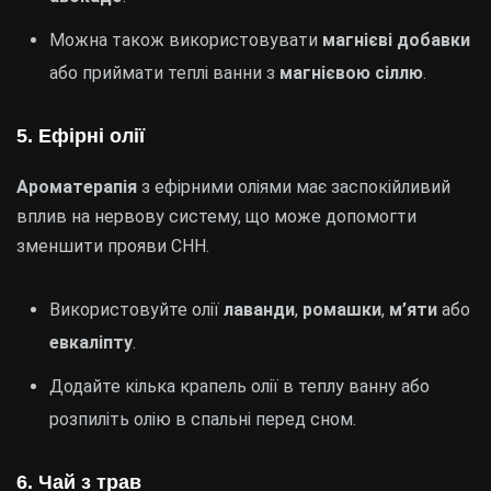
Можна також використовувати
магнієві добавки
або приймати теплі ванни з
магнієвою сіллю
.
5. Ефірні олії
Ароматерапія
з ефірними оліями має заспокійливий
вплив на нервову систему, що може допомогти
зменшити прояви СНН.
Використовуйте олії
лаванди
,
ромашки
,
м’яти
або
евкаліпту
.
Додайте кілька крапель олії в теплу ванну або
розпиліть олію в спальні перед сном.
6. Чай з трав