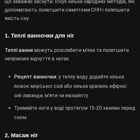
що заважає заснути. Існує кілька народних методів, які
допомагають полегшити симптоми СНН і поліпшити
якість сну.
1. Теплі ванночки для ніг
Теплі ванни
можуть розслабити м’язи та полегшити
неприємні відчуття в ногах.
Рецепт ванночки
: у теплу воду додайте кілька
ложок морської солі або кілька крапель ефірної
олії лаванди, м’яти чи евкаліпту.
Тримайте ноги у воді протягом 15-20 хвилин перед
сном.
2. Масаж ніг