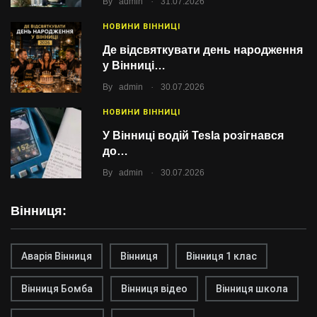
By
admin
31.07.2026
НОВИНИ ВІННИЦІ
Де відсвяткувати день народження
у Вінниці…
.
By
admin
30.07.2026
НОВИНИ ВІННИЦІ
У Вінниці водій Tesla розігнався
до…
.
By
admin
30.07.2026
Вінниця:
Аварія Вінниця
Вінниця
Вінниця 1 клас
Вінниця Бомба
Вінниця відео
Вінниця школа