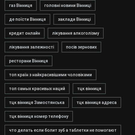
газ Вінниця
головні новини Вінниці
де поїсти Вінниця
заклади Вінниці
кредит онлайн
лікування алкоголізму
лікування залежності
посів зернових
ресторани Вінниця
топ країн з найкрасивішими чоловіками
топ самых красивых наций
тцк вінниця
тцк вінниця Замостянська
тцк вінниця адреса
тцк вінниця номер телефону
что делать если болит зуб а таблетки не помогают