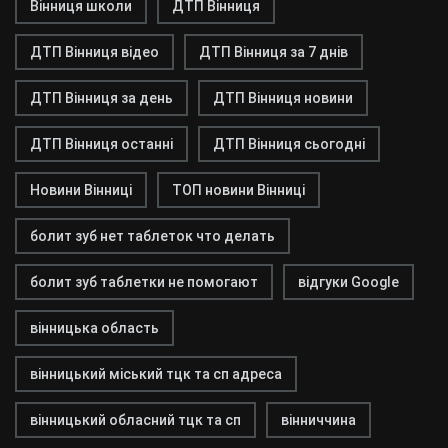
Вінниця школи
ДТП Вінниця
ДТП Вінниця відео
ДТП Вінниця за 7 днів
ДТП Вінниця за день
ДТП Вінниця новини
ДТП Вінниця останні
ДТП Вінниця сьогодні
Новини Вінниці
ТОП новини Вінниці
болит зуб нет таблеток что делать
болит зуб таблетки не помогают
відгуки Google
вінницька область
вінницький міський тцк та сп адреса
вінницький обласний тцк та сп
вінниччина