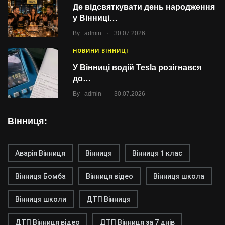
Де відсвяткувати день народження
у Вінниці…
.
By
admin
30.07.2026
НОВИНИ ВІННИЦІ
У Вінниці водій Tesla розігнався
до…
.
By
admin
30.07.2026
Вінниця:
Аварія Вінниця
Вінниця
Вінниця 1 клас
Вінниця Бомба
Вінниця відео
Вінниця школа
Вінниця школи
ДТП Вінниця
ДТП Вінниця відео
ДТП Вінниця за 7 днів