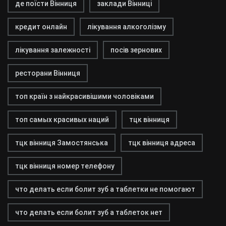
де поїсти Вінниця
заклади Вінниці
кредит онлайн
лікування алкоголізму
лікування залежності
посів зернових
ресторани Вінниця
топ країн з найкрасивішими чоловіками
топ самых красивых наций
тцк вінниця
тцк вінниця Замостянська
тцк вінниця адреса
тцк вінниця номер телефону
что делать если болит зуб а таблетки не помогают
что делать если болит зуб а таблеток нет