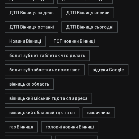
ДТП Вінниця за день
ДТП Вінниця новини
ДТП Вінниця останні
ДТП Вінниця сьогодні
Новини Вінниці
ТОП новини Вінниці
болит зуб нет таблеток что делать
болит зуб таблетки не помогают
відгуки Google
вінницька область
вінницький міський тцк та сп адреса
вінницький обласний тцк та сп
вінниччина
газ Вінниця
головні новини Вінниці