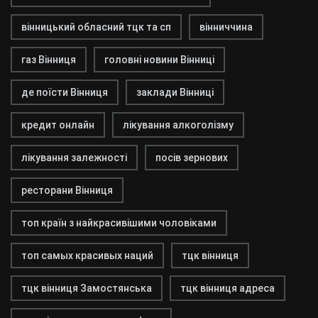
вінницький обласний тцк та сп
вінниччина
газ Вінниця
головні новини Вінниці
де поїсти Вінниця
заклади Вінниці
кредит онлайн
лікування алкоголізму
лікування залежності
посів зернових
ресторани Вінниця
топ країн з найкрасивішими чоловіками
топ самых красивых наций
тцк вінниця
тцк вінниця Замостянська
тцк вінниця адреса