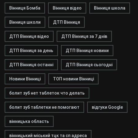
Вінниця Бомба
Вінниця відео
Вінниця школа
Вінниця школи
ДТП Вінниця
ДТП Вінниця відео
ДТП Вінниця за 7 днів
ДТП Вінниця за день
ДТП Вінниця новини
ДТП Вінниця останні
ДТП Вінниця сьогодні
Новини Вінниці
ТОП новини Вінниці
болит зуб нет таблеток что делать
болит зуб таблетки не помогают
відгуки Google
вінницька область
вінницький міський тцк та сп адреса