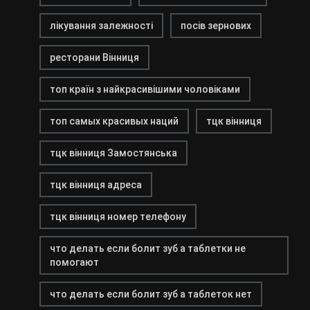
лікування залежності
посів зернових
ресторани Вінниця
топ країн з найкрасивішими чоловіками
топ самых красивых наций
тцк вінниця
тцк вінниця Замостянська
тцк вінниця адреса
тцк вінниця номер телефону
что делать если болит зуб а таблетки не
помогают
что делать если болит зуб а таблеток нет