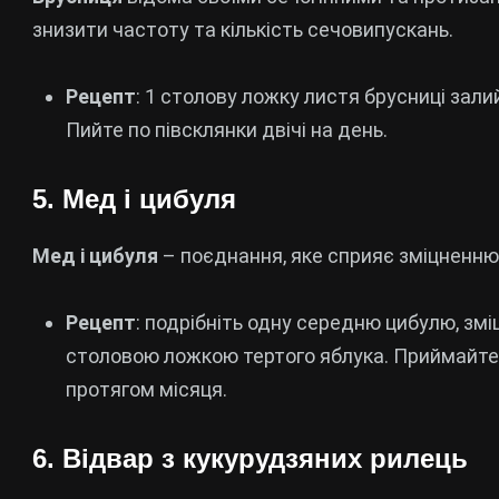
знизити частоту та кількість сечовипускань.
Рецепт
: 1 столову ложку листя брусниці зал
Пийте по півсклянки двічі на день.
5. Мед і цибуля
Мед і цибуля
– поєднання, яке сприяє зміцненню 
Рецепт
: подрібніть одну середню цибулю, зм
столовою ложкою тертого яблука. Приймайте
протягом місяця.
6. Відвар з кукурудзяних рилець