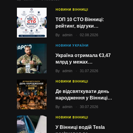
НОВИНИ ВІННИЦІ
ТОП 10 СТО Вінниці:
рейтинг, відгуки…
.
By
admin
02.08.2026
НОВИНИ УКРАЇНИ
Україна отримала €3,47
млрд у межах…
.
By
admin
31.07.2026
НОВИНИ ВІННИЦІ
Де відсвяткувати день
народження у Вінниці…
.
By
admin
30.07.2026
НОВИНИ ВІННИЦІ
У Вінниці водій Tesla