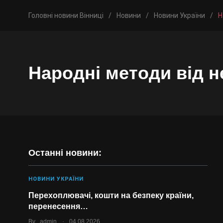
Головні новини Вінниці
/
Новини
/
Новини України
/
Н
Народні методи від н
Останні новини:
НОВИНИ УКРАЇНИ
Перехоплювачі, кошти на безпеку країни,
перенесення…
.
By
admin
04.08.2026