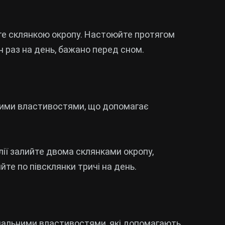
йте склянкою окропу. Настоюйте протягом
ин раз на день, бажано перед сном.
ними властивостями, що допомагає
лії залийте двома склянками окропу,
ийте по півсклянки тричі на день.
пальними властивостями, які допомагають