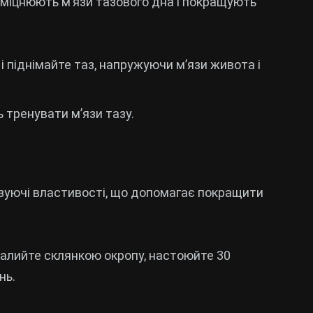
 зміцнюють м’язи тазового дна і покращують
ах і піднімайте таз, напружуючи м’язи живота і
 тренувати м’язи тазу.
ізуючі властивості, що допомагає покращити
залийте склянкою окропу, настоюйте 30
нь.