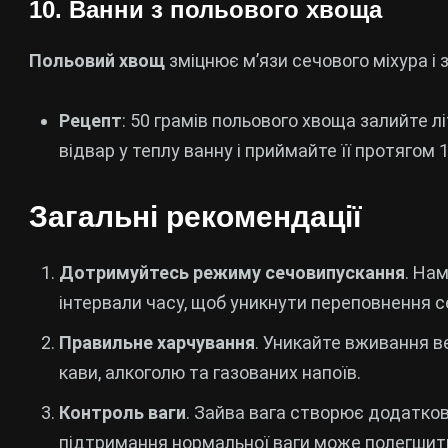
10. Ванни з польового хвоща
Польовий хвощ
зміцнює м’язи сечового міхура і
Рецепт
: 50 грамів польового хвоща залийте л
відвар у теплу ванну і приймайте її протягом 
Загальні рекомендації
Дотримуйтесь режиму сечовипускання
. На
інтервали часу, щоб уникнути переповнення с
Правильне харчування
. Уникайте вживання в
кави, алкоголю та газованих напоїв.
Контроль ваги
. Зайва вага створює додатков
підтримання нормальної ваги може полегшит