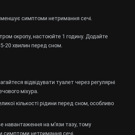
 зменшує симптоми нетримання сечі.
ітром окропу, настоюйте 1 годину. Додайте
15-20 хвилин перед сном.
магайтеся відвідувати туалет через регулярні
ечового міхура.
еликої кількості рідини перед сном, особливо
е навантаження на м’язи тазу, тому
и симптоми нетримання сечі.