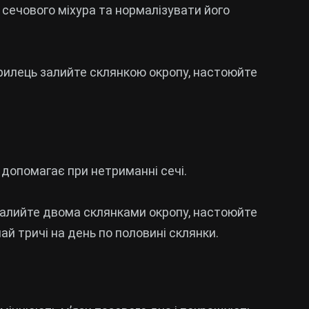
сечового міхура та нормалізувати його
 рилець залийте склянкою окропу, настоюйте
 допомагає при нетриманні сечі.
 залийте двома склянками окропу, настоюйте
чай тричі на день по половині склянки.
в