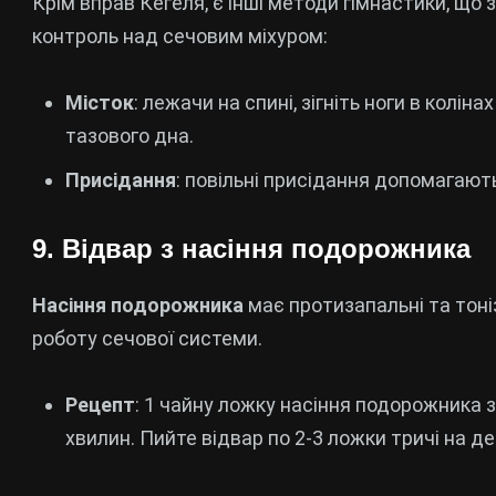
Крім вправ Кегеля, є інші методи гімнастики, що
контроль над сечовим міхуром:
Місток
: лежачи на спині, зігніть ноги в колін
тазового дна.
Присідання
: повільні присідання допомагають
9. Відвар з насіння подорожника
Насіння подорожника
має протизапальні та тон
роботу сечової системи.
Рецепт
: 1 чайну ложку насіння подорожника 
хвилин. Пийте відвар по 2-3 ложки тричі на де