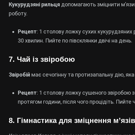
Кукурудзяні рильця
допомагають зміцнити м’язи 
роботу.
Рецепт
: 1 столову ложку сухих кукурудзяних
30 хвилин. Пийте по півсклянки двічі на день.
7. Чай із звіробою
Звіробій
має сечогінну та протизапальну дію, яка
Рецепт
: 1 столову ложку сушеного звіробою
протягом години, після чого процідіть. Пийте 
8. Гімнастика для зміцнення м’язі