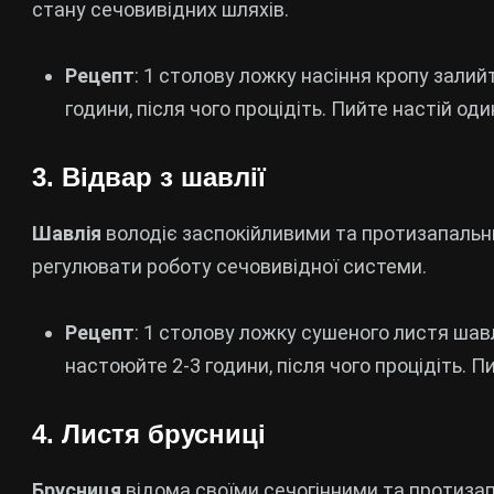
стану сечовивідних шляхів.
Рецепт
: 1 столову ложку насіння кропу зали
години, після чого процідіть. Пийте настій од
3. Відвар з шавлії
Шавлія
володіє заспокійливими та протизапаль
регулювати роботу сечовивідної системи.
Рецепт
: 1 столову ложку сушеного листя шав
настоюйте 2-3 години, після чого процідіть. П
4. Листя брусниці
Брусниця
відома своїми сечогінними та протиза