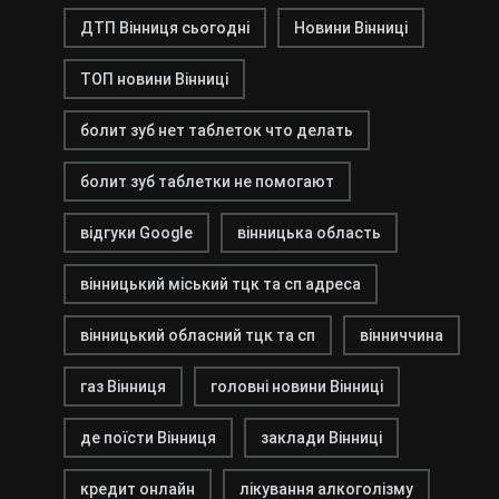
ДТП Вінниця сьогодні
Новини Вінниці
ТОП новини Вінниці
болит зуб нет таблеток что делать
болит зуб таблетки не помогают
відгуки Google
вінницька область
вінницький міський тцк та сп адреса
вінницький обласний тцк та сп
вінниччина
газ Вінниця
головні новини Вінниці
де поїсти Вінниця
заклади Вінниці
кредит онлайн
лікування алкоголізму