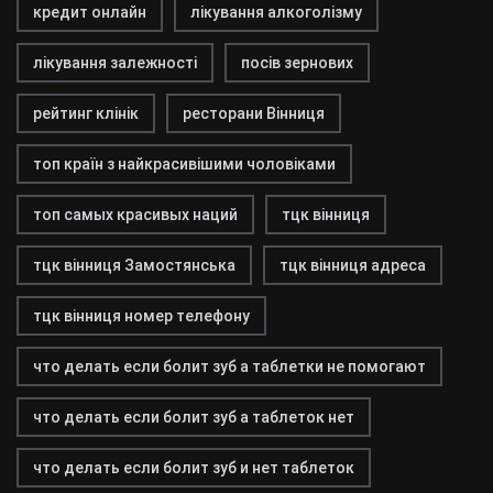
кредит онлайн
лікування алкоголізму
лікування залежності
посів зернових
рейтинг клінік
ресторани Вінниця
топ країн з найкрасивішими чоловіками
топ самых красивых наций
тцк вінниця
тцк вінниця Замостянська
тцк вінниця адреса
тцк вінниця номер телефону
что делать если болит зуб а таблетки не помогают
что делать если болит зуб а таблеток нет
что делать если болит зуб и нет таблеток