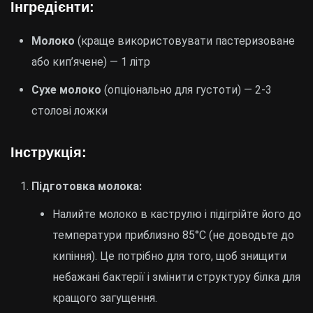
Інгредієнти:
Молоко
(краще використовувати пастеризоване
або кип’ячене) — 1 літр
Сухе молоко
(опціонально для густоти) — 2-3
столові ложки
Інструкція:
Підготовка молока:
Налийте молоко в каструлю і підігрійте його до
температури приблизно 85°C (не доводьте до
кипіння). Це потрібно для того, щоб знищити
небажані бактерії і змінити структуру білка для
кращого загущення.