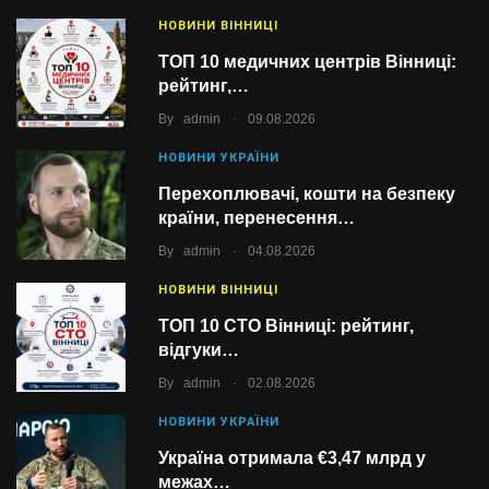
НОВИНИ ВІННИЦІ
ТОП 10 медичних центрів Вінниці:
рейтинг,…
.
By
admin
09.08.2026
НОВИНИ УКРАЇНИ
Перехоплювачі, кошти на безпеку
країни, перенесення…
.
By
admin
04.08.2026
НОВИНИ ВІННИЦІ
ТОП 10 СТО Вінниці: рейтинг,
відгуки…
.
By
admin
02.08.2026
НОВИНИ УКРАЇНИ
Україна отримала €3,47 млрд у
межах…