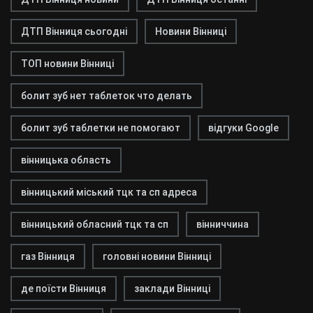
ДТП Вінниця сьогодні
Новини Вінниці
ТОП новини Вінниці
болит зуб нет таблеток что делать
болит зуб таблетки не помогают
відгуки Google
вінницька область
вінницький міський тцк та сп адреса
вінницький обласний тцк та сп
вінниччина
газ Вінниця
головні новини Вінниці
де поїсти Вінниця
заклади Вінниці