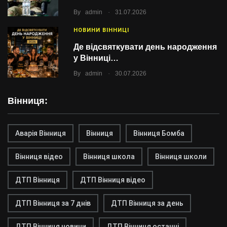
.
By
admin
31.07.2026
НОВИНИ ВІННИЦІ
Де відсвяткувати день народження
у Вінниці…
.
By
admin
30.07.2026
Вінниця:
Аварія Вінниця
Вінниця
Вінниця Бомба
Вінниця відео
Вінниця школа
Вінниця школи
ДТП Вінниця
ДТП Вінниця відео
ДТП Вінниця за 7 днів
ДТП Вінниця за день
ДТП Вінниця новини
ДТП Вінниця останні