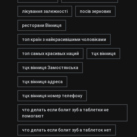
лікування залежності
посів зернових
ресторани Вінниця
топ країн з найкрасивішими чоловіками
топ самых красивых наций
тцк вінниця
тцк вінниця Замостянська
тцк вінниця адреса
тцк вінниця номер телефону
что делать если болит зуб а таблетки не
помогают
что делать если болит зуб а таблеток нет