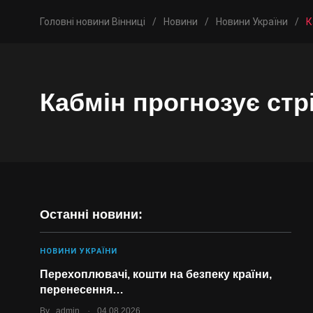
Головні новини Вінниці
/
Новини
/
Новини України
/
К
Кабмін прогнозує стр
Останні новини:
НОВИНИ УКРАЇНИ
Перехоплювачі, кошти на безпеку країни,
перенесення…
.
By
admin
04.08.2026