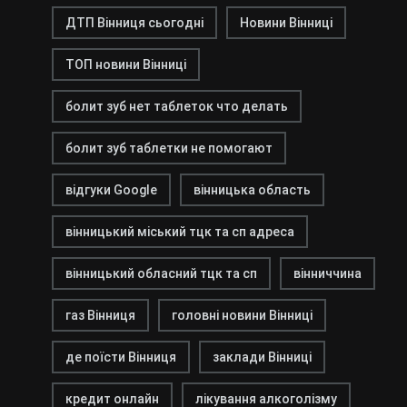
ДТП Вінниця сьогодні
Новини Вінниці
ТОП новини Вінниці
болит зуб нет таблеток что делать
болит зуб таблетки не помогают
відгуки Google
вінницька область
вінницький міський тцк та сп адреса
вінницький обласний тцк та сп
вінниччина
газ Вінниця
головні новини Вінниці
де поїсти Вінниця
заклади Вінниці
кредит онлайн
лікування алкоголізму