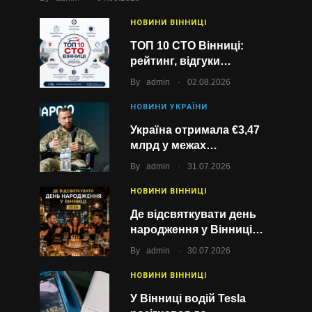
НОВИНИ ВІННИЦІ
ТОП 10 СТО Вінниці:
рейтинг, відгуки…
.
By
admin
02.08.2026
НОВИНИ УКРАЇНИ
Україна отримала €3,47
млрд у межах…
.
By
admin
31.07.2026
НОВИНИ ВІННИЦІ
Де відсвяткувати день
народження у Вінниці…
.
By
admin
30.07.2026
НОВИНИ ВІННИЦІ
У Вінниці водій Tesla