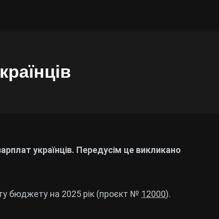
країнців
зарплат українців. Передусім це викликано
ту бюджету на 2025 рік (проєкт №
12000
).