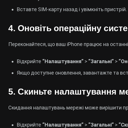
Вставте SIM-карту назад і увімкніть пристрій.
4. Оновіть операційну сист
Переконайтеся, що ваш iPhone працює на останній
Відкрийте
“Налаштування”
>
“Загальні”
>
“Он
Якщо доступне оновлення, завантажте та вст
5. Скиньте налаштування м
Скидання налаштувань мережі може вирішити пр
Відкрийте
“Налаштування”
>
“Загальні”
>
“Ск