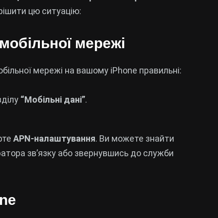
ирішити цю ситуацію:
мобільної мережі
більної мережі на вашому iPhone правильні:
зділу
“Мобільні дані”
.
ірте
APN-налаштування
. Ви можете знайти
ратора зв’язку або звернувшись до служби
one