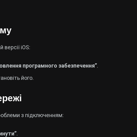
ему
 версії iOS:
овлення програмного забезпечення”
.
ановіть його.
ережі
облеми з підключенням:
инути”
.