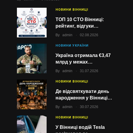
НОВИНИ ВІННИЦІ
ТОП 10 СТО Вінниці:
рейтинг, відгуки…
.
By
admin
02.08.2026
НОВИНИ УКРАЇНИ
Україна отримала €3,47
млрд у межах…
.
By
admin
31.07.2026
НОВИНИ ВІННИЦІ
Де відсвяткувати день
народження у Вінниці…
.
By
admin
30.07.2026
НОВИНИ ВІННИЦІ
У Вінниці водій Tesla