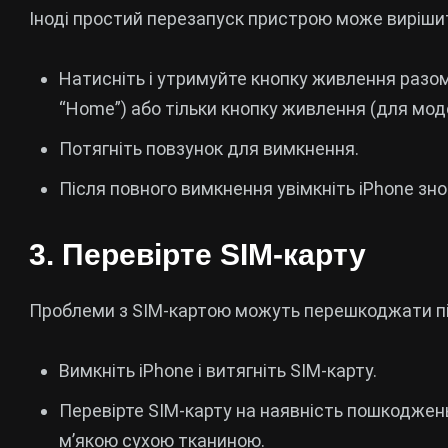
Іноді простий перезапуск пристрою може виріши
Натисніть і утримуйте кнопку живлення разом
“Home”) або тільки кнопку живлення (для мод
Потягніть повзунок для вимкнення.
Після повного вимкнення увімкніть iPhone зно
3. Перевірте SIM-карту
Проблеми з SIM-картою можуть перешкоджати пі
Вимкніть iPhone і витягніть SIM-карту.
Перевірте SIM-карту на наявність пошкоджень
м’якою сухою тканиною.