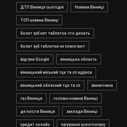
ДТП Вінниця сьогодні
Новини Вінниці
ТОП новини Вінниці
болит зуб нет таблеток что делать
болит зуб таблетки не помогают
відгуки Google
вінницька область
вінницький міський тцк та сп адреса
вінницький обласний тцк та сп
вінниччина
газ Вінниця
головні новини Вінниці
де поїсти Вінниця
заклади Вінниці
кредит онлайн
лікування алкоголізму