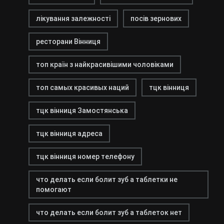
лікування залежності
посів зернових
ресторани Вінниця
топ країн з найкрасивішими чоловіками
топ самых красивых наций
тцк вінниця
тцк вінниця Замостянська
тцк вінниця адреса
тцк вінниця номер телефону
что делать если болит зуб а таблетки не
помогают
что делать если болит зуб а таблеток нет