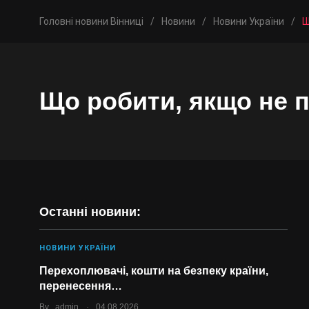
Головні новини Вінниці
/
Новини
/
Новини України
/
Щ
Що робити, якщо не 
Останні новини:
НОВИНИ УКРАЇНИ
Перехоплювачі, кошти на безпеку країни,
перенесення…
.
By
admin
04.08.2026