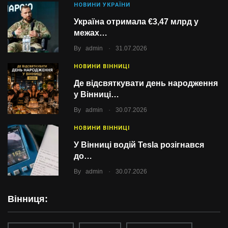
НОВИНИ УКРАЇНИ
Україна отримала €3,47 млрд у
межах…
.
By
admin
31.07.2026
НОВИНИ ВІННИЦІ
Де відсвяткувати день народження
у Вінниці…
.
By
admin
30.07.2026
НОВИНИ ВІННИЦІ
У Вінниці водій Tesla розігнався
до…
.
By
admin
30.07.2026
Вінниця: