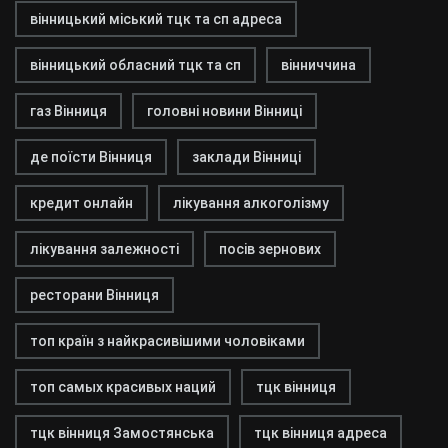
вінницький міський тцк та сп адреса
вінницький обласний тцк та сп
вінниччина
газ Вінниця
головні новини Вінниці
де поїсти Вінниця
заклади Вінниці
кредит онлайн
лікування алкоголізму
лікування залежності
посів зернових
ресторани Вінниця
топ країн з найкрасивішими чоловіками
топ самых красивых наций
тцк вінниця
тцк вінниця Замостянська
тцк вінниця адреса