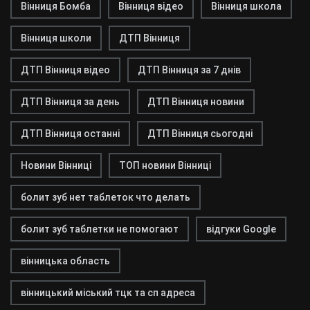
Вінниця Бомба
Вінниця відео
Вінниця школа
Вінниця школи
ДТП Вінниця
ДТП Вінниця відео
ДТП Вінниця за 7 днів
ДТП Вінниця за день
ДТП Вінниця новини
ДТП Вінниця останні
ДТП Вінниця сьогодні
Новини Вінниці
ТОП новини Вінниці
болит зуб нет таблеток что делать
болит зуб таблетки не помогают
відгуки Google
вінницька область
вінницький міський тцк та сп адреса