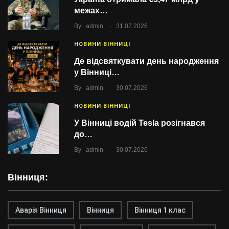
межах…
.
By
admin
31.07.2026
НОВИНИ ВІННИЦІ
Де відсвяткувати день народження
у Вінниці…
.
By
admin
30.07.2026
НОВИНИ ВІННИЦІ
У Вінниці водій Tesla розігнався
до…
.
By
admin
30.07.2026
Вінниця:
Аварія Вінниця
Вінниця
Вінниця 1 клас