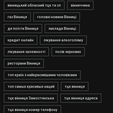
вінницький обласний тцк та сп
вінниччина
газ Вінниця
головні новини Вінниці
де поїсти Вінниця
заклади Вінниці
кредит онлайн
лікування алкоголізму
лікування залежності
посів зернових
ресторани Вінниця
топ країн з найкрасивішими чоловіками
топ самых красивых наций
тцк вінниця
тцк вінниця Замостянська
тцк вінниця адреса
тцк вінниця номер телефону