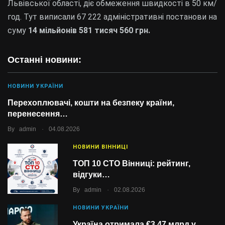
Львівської області, діє обмеження швидкості в 50 км/
год. Тут виписали 67 222 адміністративні постанови на
суму
14 мільйонів 581 тисяч 560 гр
н.
Останні новини:
НОВИНИ УКРАЇНИ
Перехоплювачі, кошти на безпеку країни,
перенесення…
.
By
admin
04.08.2026
НОВИНИ ВІННИЦІ
ТОП 10 СТО Вінниці: рейтинг,
відгуки…
.
By
admin
02.08.2026
НОВИНИ УКРАЇНИ
Україна отримала €3,47 млрд у