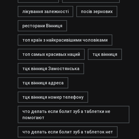
лікування залежності
посів зернових
ресторани Вінниця
топ країн з найкрасивішими чоловіками
топ самых красивых наций
тцк вінниця
тцк вінниця Замостянська
тцк вінниця адреса
тцк вінниця номер телефону
что делать если болит зуб а таблетки не
помогают
что делать если болит зуб а таблеток нет