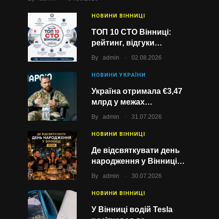
НОВИНИ ВІННИЦІ
ТОП 10 СТО Вінниці:
рейтинг, відгуки…
.
By
admin
02.08.2026
НОВИНИ УКРАЇНИ
Україна отримала €3,47
млрд у межах…
.
By
admin
31.07.2026
НОВИНИ ВІННИЦІ
Де відсвяткувати день
народження у Вінниці…
.
By
admin
30.07.2026
НОВИНИ ВІННИЦІ
У Вінниці водій Tesla