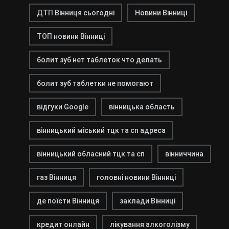
ДТП Вінниця сьогодні
Новини Вінниці
ТОП новини Вінниці
болит зуб нет таблеток что делать
болит зуб таблетки не помогают
відгуки Google
вінницька область
вінницький міський тцк та сп адреса
вінницький обласний тцк та сп
вінниччина
газ Вінниця
головні новини Вінниці
де поїсти Вінниця
заклади Вінниці
кредит онлайн
лікування алкоголізму