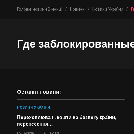
Головні новини Вінниці
/
Новини
/
Новини України
/
Г
Где заблокированные
Останні новини:
НОВИНИ УКРАЇНИ
Перехоплювачі, кошти на безпеку країни,
перенесення…
.
By
admin
04.08.2026