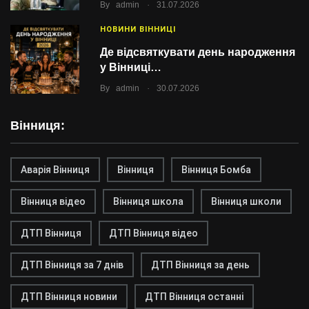
.
By
admin
31.07.2026
НОВИНИ ВІННИЦІ
Де відсвяткувати день народження
у Вінниці…
.
By
admin
30.07.2026
Вінниця:
Аварія Вінниця
Вінниця
Вінниця Бомба
Вінниця відео
Вінниця школа
Вінниця школи
ДТП Вінниця
ДТП Вінниця відео
ДТП Вінниця за 7 днів
ДТП Вінниця за день
ДТП Вінниця новини
ДТП Вінниця останні