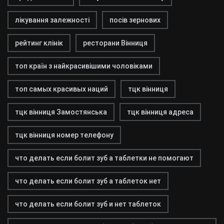
лікування залежності
посів зернових
рейтинг клінік
ресторани Вінниця
топ країн з найкрасивішими чоловіками
топ самых красивых наций
тцк вінниця
тцк вінниця Замостянська
тцк вінниця адреса
тцк вінниця номер телефону
что делать если болит зуб а таблетки не помогают
что делать если болит зуб а таблеток нет
что делать если болит зуб и нет таблеток