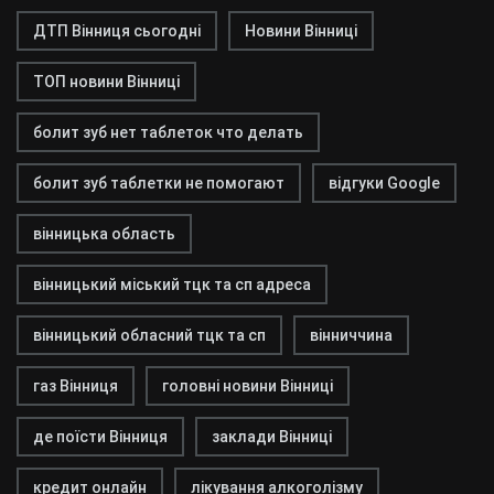
ДТП Вінниця сьогодні
Новини Вінниці
ТОП новини Вінниці
болит зуб нет таблеток что делать
болит зуб таблетки не помогают
відгуки Google
вінницька область
вінницький міський тцк та сп адреса
вінницький обласний тцк та сп
вінниччина
газ Вінниця
головні новини Вінниці
де поїсти Вінниця
заклади Вінниці
кредит онлайн
лікування алкоголізму