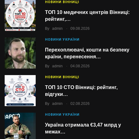
НОВИНИ ВІННИЦІ
ТОП 10 медичних центрів Вінниці:
рейтинг,…
.
By
admin
09.08.2026
НОВИНИ УКРАЇНИ
Перехоплювачі, кошти на безпеку
країни, перенесення…
.
By
admin
04.08.2026
НОВИНИ ВІННИЦІ
ТОП 10 СТО Вінниці: рейтинг,
відгуки…
.
By
admin
02.08.2026
НОВИНИ УКРАЇНИ
Україна отримала €3,47 млрд у
межах…