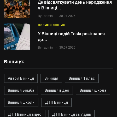
Де відсвяткувати день народження
у Вінниці…
.
By
admin
30.07.2026
НОВИНИ ВІННИЦІ
У Вінниці водій Tesla розігнався
до…
.
By
admin
30.07.2026
Вінниця:
Аварія Вінниця
Вінниця
Вінниця 1 клас
Вінниця Бомба
Вінниця відео
Вінниця школа
Вінниця школи
ДТП Вінниця
ДТП Вінниця відео
ДТП Вінниця за 7 днів