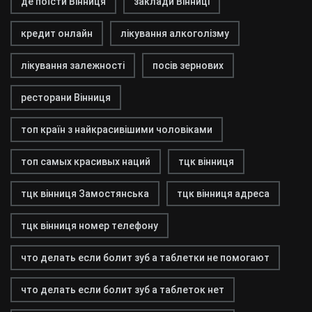
де поїсти Вінниця
заклади Вінниці
кредит онлайн
лікування алкоголізму
лікування залежності
посів зернових
ресторани Вінниця
топ країн з найкрасивішими чоловіками
топ самых красивых наций
тцк вінниця
тцк вінниця Замостянська
тцк вінниця адреса
тцк вінниця номер телефону
что делать если болит зуб а таблетки не помогают
что делать если болит зуб а таблеток нет