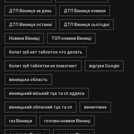
ДТП Вінниця за день
ДТП Вінниця новини
ДТП Вінниця останні
ДТП Вінниця сьогодні
Новини Вінниці
ТОП новини Вінниці
болит зуб нет таблеток что делать
болит зуб таблетки не помогают
відгуки Google
вінницька область
вінницький міський тцк та сп адреса
вінницький обласний тцк та сп
вінниччина
газ Вінниця
головні новини Вінниці