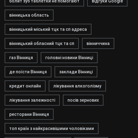
болит зуб таблетки не помогают
відгуки Google
вінницька область
вінницький міський тцк та сп адреса
вінницький обласний тцк та сп
вінниччина
газ Вінниця
головні новини Вінниці
де поїсти Вінниця
заклади Вінниці
кредит онлайн
лікування алкоголізму
лікування залежності
посів зернових
ресторани Вінниця
топ країн з найкрасивішими чоловіками