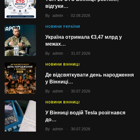
відгуки…
.
By
admin
02.08.2026
НОВИНИ УКРАЇНИ
Україна отримала €3,47 млрд у
межах…
.
By
admin
31.07.2026
НОВИНИ ВІННИЦІ
Де відсвяткувати день народження
у Вінниці…
.
By
admin
30.07.2026
НОВИНИ ВІННИЦІ
У Вінниці водій Tesla розігнався
до…
.
By
admin
30.07.2026