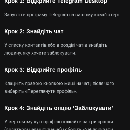
Крок 1: Відкрийте Telegram Desktop
Запустіть програму Telegram на вашому комп’ютері.
Крок 2: Знайдіть чат
У списку контактів або в розділі чатів знайдіть
людину, яку хочете заблокувати.
Крок 3: Відкрийте профіль
Клацніть правою кнопкою миші на чаті, після чого
виберіть «Переглянути профіль».
Крок 4: Знайдіть опцію ‘Заблокувати’
У верхньому куті профілю клікайте на три крапки
(додаткові налаштування) і оберіть «Заблокувати