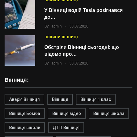
НОВИНИ ВІННИЦІ
У Вінниці водій Tesla розігнався
до…
.
By
admin
30.07.2026
НОВИНИ ВІННИЦІ
Обстріли Вінниці сьогодні: що
відомо про…
.
By
admin
30.07.2026
Вінниця:
Аварія Вінниця
Вінниця
Вінниця 1 клас
Вінниця Бомба
Вінниця відео
Вінниця школа
Вінниця школи
ДТП Вінниця