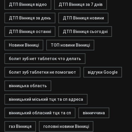
ДТП Вінниця відео
ДТП Вінниця за 7 днів
ДТП Вінниця за день
ДТП Вінниця новини
ДТП Вінниця останні
ДТП Вінниця сьогодні
Новини Вінниці
ТОП новини Вінниці
болит зуб нет таблеток что делать
болит зуб таблетки не помогают
відгуки Google
вінницька область
вінницький міський тцк та сп адреса
вінницький обласний тцк та сп
вінниччина
газ Вінниця
головні новини Вінниці