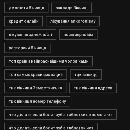
де поїсти Вінниця
заклади Вінниці
кредит онлайн
лікування алкоголізму
лікування залежності
посів зернових
ресторани Вінниця
топ країн з найкрасивішими чоловіками
топ самых красивых наций
тцк вінниця
тцк вінниця Замостянська
тцк вінниця адреса
тцк вінниця номер телефону
что делать если болит зуб а таблетки не помогают
что делать если болит зуб а таблеток нет