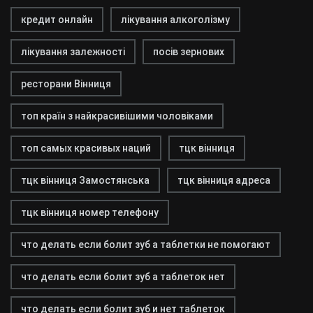
кредит онлайн
лікування алкоголізму
лікування залежності
посів зернових
ресторани Вінниця
топ країн з найкрасивішими чоловіками
топ самых красивых наций
тцк вінниця
тцк вінниця Замостянська
тцк вінниця адреса
тцк вінниця номер телефону
что делать если болит зуб а таблетки не помогают
что делать если болит зуб а таблеток нет
что делать если болит зуб и нет таблеток