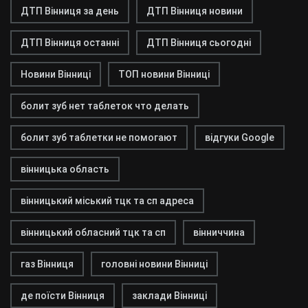
ДТП Вінниця за день
ДТП Вінниця новини
ДТП Вінниця останні
ДТП Вінниця сьогодні
Новини Вінниці
ТОП новини Вінниці
болит зуб нет таблеток что делать
болит зуб таблетки не помогают
відгуки Google
вінницька область
вінницький міський тцк та сп адреса
вінницький обласний тцк та сп
вінниччина
газ Вінниця
головні новини Вінниці
де поїсти Вінниця
заклади Вінниці