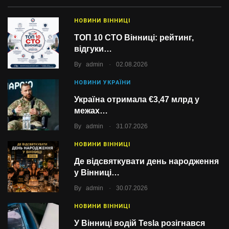
НОВИНИ ВІННИЦІ
ТОП 10 СТО Вінниці: рейтинг,
відгуки…
.
By
admin
02.08.2026
НОВИНИ УКРАЇНИ
Україна отримала €3,47 млрд у
межах…
.
By
admin
31.07.2026
НОВИНИ ВІННИЦІ
Де відсвяткувати день народження
у Вінниці…
.
By
admin
30.07.2026
НОВИНИ ВІННИЦІ
У Вінниці водій Tesla розігнався