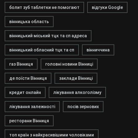
болит зуб таблетки не помогают
відгуки Google
вінницька область
вінницький міський тцк та сп адреса
вінницький обласний тцк та сп
вінниччина
газ Вінниця
головні новини Вінниці
де поїсти Вінниця
заклади Вінниці
кредит онлайн
лікування алкоголізму
лікування залежності
посів зернових
ресторани Вінниця
топ країн з найкрасивішими чоловіками