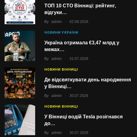
ТОП 10 СТО Вінниці: рейтинг,
відгуки…
.
By
admin
02.08.2026
НОВИНИ УКРАЇНИ
Україна отримала €3,47 млрд у
межах…
.
By
admin
31.07.2026
НОВИНИ ВІННИЦІ
Де відсвяткувати день народження
у Вінниці…
.
By
admin
30.07.2026
НОВИНИ ВІННИЦІ
У Вінниці водій Tesla розігнався
до…
.
By
admin
30.07.2026