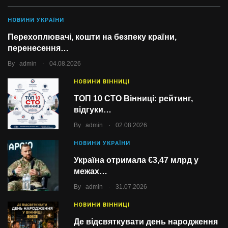
НОВИНИ УКРАЇНИ
Перехоплювачі, кошти на безпеку країни,
перенесення…
.
By
admin
04.08.2026
НОВИНИ ВІННИЦІ
ТОП 10 СТО Вінниці: рейтинг,
відгуки…
.
By
admin
02.08.2026
НОВИНИ УКРАЇНИ
Україна отримала €3,47 млрд у
межах…
.
By
admin
31.07.2026
НОВИНИ ВІННИЦІ
Де відсвяткувати день народження