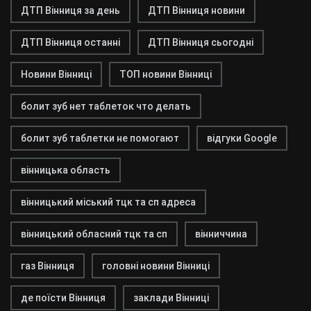
ДТП Вінниця за день
ДТП Вінниця новини
ДТП Вінниця останні
ДТП Вінниця сьогодні
Новини Вінниці
ТОП новини Вінниці
болит зуб нет таблеток что делать
болит зуб таблетки не помогают
відгуки Google
вінницька область
вінницький міський тцк та сп адреса
вінницький обласний тцк та сп
вінниччина
газ Вінниця
головні новини Вінниці
де поїсти Вінниця
заклади Вінниці