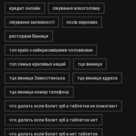
кредит онлайн
лікування алкоголізму
лікування залежності
посів зернових
ресторани Вінниця
топ країн з найкрасивішими чоловіками
топ самых красивых наций
тцк вінниця
тцк вінниця Замостянська
тцк вінниця адреса
тцк вінниця номер телефону
что делать если болит зуб а таблетки не помогают
что делать если болит зуб а таблеток нет
что делать если болит зуб и нет таблеток