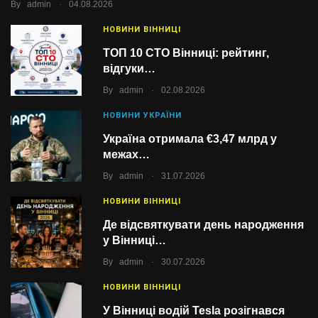
.
By
admin
04.08.2026
НОВИНИ ВІННИЦІ
ТОП 10 СТО Вінниці: рейтинг,
відгуки…
.
By
admin
02.08.2026
НОВИНИ УКРАЇНИ
Україна отримала €3,47 млрд у
межах…
.
By
admin
31.07.2026
НОВИНИ ВІННИЦІ
Де відсвяткувати день народження
у Вінниці…
.
By
admin
30.07.2026
НОВИНИ ВІННИЦІ
У Вінниці водій Tesla розігнався