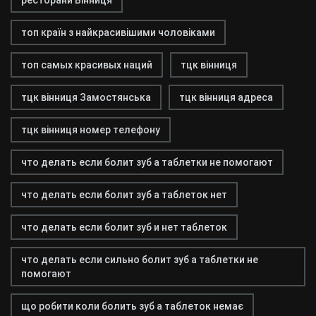
ресторани Вінниця
топ країн з найкрасивішими чоловіками
топ самых красивых наций
тцк вінниця
тцк вінниця Замостянська
тцк вінниця адреса
тцк вінниця номер телефону
что делать если болит зуб а таблетки не помогают
что делать если болит зуб а таблеток нет
что делать если болит зуб и нет таблеток
что делать если сильно болит зуб а таблетки не
помогают
що робити коли болить зуб а таблеток немає