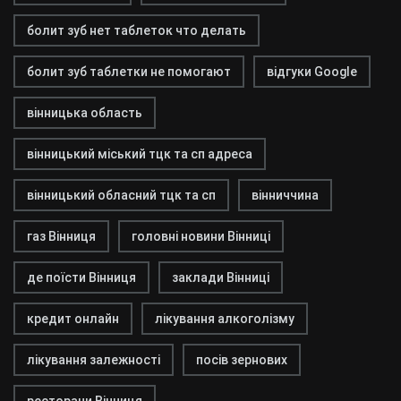
болит зуб нет таблеток что делать
болит зуб таблетки не помогают
відгуки Google
вінницька область
вінницький міський тцк та сп адреса
вінницький обласний тцк та сп
вінниччина
газ Вінниця
головні новини Вінниці
де поїсти Вінниця
заклади Вінниці
кредит онлайн
лікування алкоголізму
лікування залежності
посів зернових