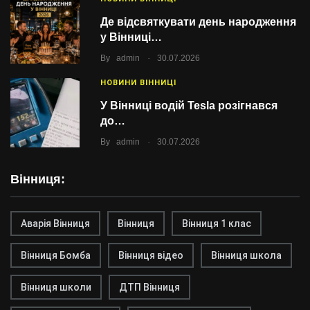
Де відсвяткувати день народження
у Вінниці…
.
By
admin
30.07.2026
НОВИНИ ВІННИЦІ
У Вінниці водій Tesla розігнався
до…
.
By
admin
30.07.2026
Вінниця:
Аварія Вінниця
Вінниця
Вінниця 1 клас
Вінниця Бомба
Вінниця відео
Вінниця школа
Вінниця школи
ДТП Вінниця