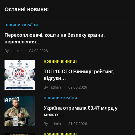
Останні новини:
НОВИНИ УКРАЇНИ
Перехоплювачі, кошти на безпеку країни,
перенесення…
.
By
admin
04.08.2026
НОВИНИ ВІННИЦІ
ТОП 10 СТО Вінниці: рейтинг,
відгуки…
.
By
admin
02.08.2026
НОВИНИ УКРАЇНИ
Україна отримала €3,47 млрд у
межах…
.
By
admin
31.07.2026
НОВИНИ ВІННИЦІ