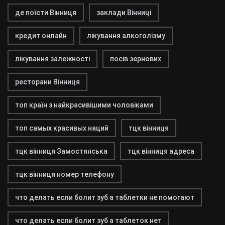
де поїсти Вінниця
заклади Вінниці
кредит онлайн
лікування алкоголізму
лікування залежності
посів зернових
ресторани Вінниця
топ країн з найкрасивішими чоловіками
топ самых красивых наций
тцк вінниця
тцк вінниця Замостянська
тцк вінниця адреса
тцк вінниця номер телефону
что делать если болит зуб а таблетки не помогают
что делать если болит зуб а таблеток нет