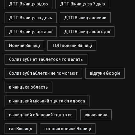
ДТП Вінниця відео
ДТП Вінниця за 7 днів
ДТП Вінниця за день
ДТП Вінниця новини
ДТП Вінниця останні
ДТП Вінниця сьогодні
Новини Вінниці
ТОП новини Вінниці
болит зуб нет таблеток что делать
болит зуб таблетки не помогают
відгуки Google
вінницька область
вінницький міський тцк та сп адреса
вінницький обласний тцк та сп
вінниччина
газ Вінниця
головні новини Вінниці