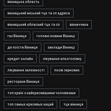
вінницька область
вінницький міський тцк та сп адреса
вінницький обласний тцк та сп
вінниччина
газ Вінниця
головні новини Вінниці
де поїсти Вінниця
заклади Вінниці
кредит онлайн
лікування алкоголізму
лікування залежності
посів зернових
ресторани Вінниця
топ країн з найкрасивішими чоловіками
топ самых красивых наций
тцк вінниця