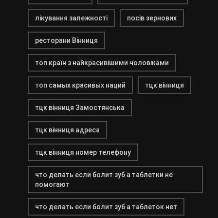
лікування залежності
посів зернових
ресторани Вінниця
топ країн з найкрасивішими чоловіками
топ самых красивых наций
тцк вінниця
тцк вінниця Замостянська
тцк вінниця адреса
тцк вінниця номер телефону
что делать если болит зуб а таблетки не
помогают
что делать если болит зуб а таблеток нет