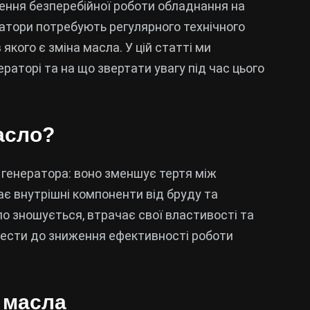
ення безперебійної роботи обладнання на
ератори потребують регулярного технічного
кого є зміна масла. У цій статті ми
раторі та на що звертати увагу під час цього
асло?
і генератора: воно зменшує тертя між
є внутрішні компоненти від бруду та
сло зношується, втрачає свої властивості та
ести до зниження ефективності роботи
 масла