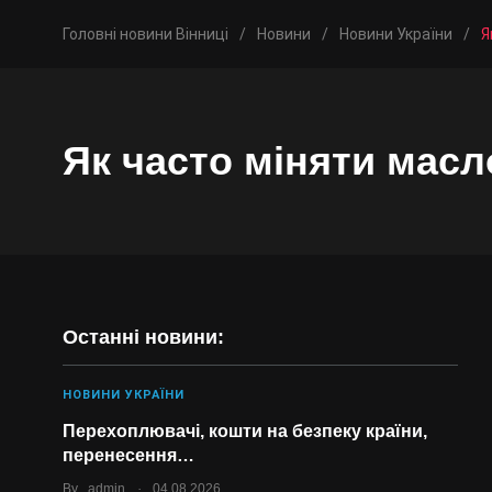
Головні новини Вінниці
/
Новини
/
Новини України
/
Я
Як часто міняти масл
Останні новини:
НОВИНИ УКРАЇНИ
Перехоплювачі, кошти на безпеку країни,
перенесення…
.
By
admin
04.08.2026