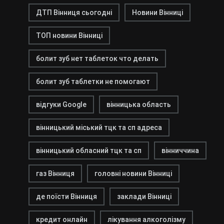
ДТП Вінниця сьогодні
Новини Вінниці
ТОП новини Вінниці
болит зуб нет таблеток что делать
болит зуб таблетки не помогают
відгуки Google
вінницька область
вінницький міський тцк та сп адреса
вінницький обласний тцк та сп
вінниччина
газ Вінниця
головні новини Вінниці
де поїсти Вінниця
заклади Вінниці
кредит онлайн
лікування алкоголізму