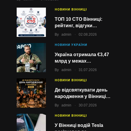
НОВИНИ ВІННИЦІ
ТОП 10 СТО Вінниці:
рейтинг, відгуки…
.
By
admin
02.08.2026
НОВИНИ УКРАЇНИ
Україна отримала €3,47
млрд у межах…
.
By
admin
31.07.2026
НОВИНИ ВІННИЦІ
Де відсвяткувати день
народження у Вінниці…
.
By
admin
30.07.2026
НОВИНИ ВІННИЦІ
У Вінниці водій Tesla