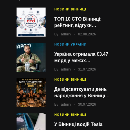
НОВИНИ ВІННИЦІ
ТОП 10 СТО Вінниці:
рейтинг, відгуки…
.
By
admin
02.08.2026
НОВИНИ УКРАЇНИ
Україна отримала €3,47
млрд у межах…
.
By
admin
31.07.2026
НОВИНИ ВІННИЦІ
Де відсвяткувати день
народження у Вінниці…
.
By
admin
30.07.2026
НОВИНИ ВІННИЦІ
У Вінниці водій Tesla