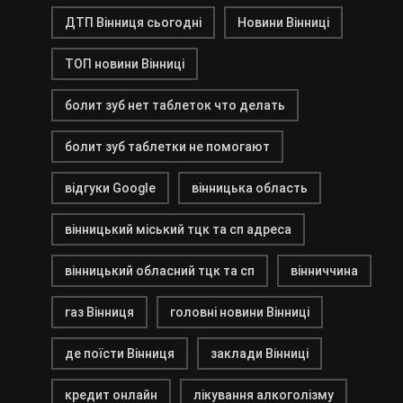
ДТП Вінниця сьогодні
Новини Вінниці
ТОП новини Вінниці
болит зуб нет таблеток что делать
болит зуб таблетки не помогают
відгуки Google
вінницька область
вінницький міський тцк та сп адреса
вінницький обласний тцк та сп
вінниччина
газ Вінниця
головні новини Вінниці
де поїсти Вінниця
заклади Вінниці
кредит онлайн
лікування алкоголізму