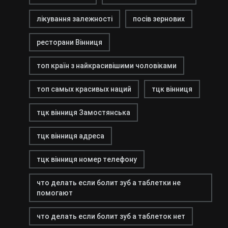
лікування залежності
посів зернових
ресторани Вінниця
топ країн з найкрасивішими чоловіками
топ самых красивых наций
тцк вінниця
тцк вінниця Замостянська
тцк вінниця адреса
тцк вінниця номер телефону
что делать если болит зуб а таблетки не
помогают
что делать если болит зуб а таблеток нет