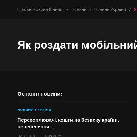
Головні новини Вінниці
/
Новини
/
Новини України
/
Я
Як роздати мобільний
Останні новини:
НОВИНИ УКРАЇНИ
Перехоплювачі, кошти на безпеку країни,
перенесення…
.
By
admin
04.08.2026