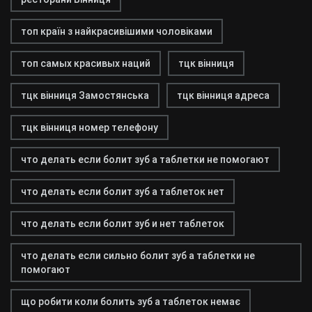
топ країн з найкрасивішими чоловіками
топ самых красивых наций
тцк вінниця
тцк вінниця Замостянська
тцк вінниця адреса
тцк вінниця номер телефону
что делать если болит зуб а таблетки не помогают
что делать если болит зуб а таблеток нет
что делать если болит зуб и нет таблеток
что делать если сильно болит зуб а таблетки не
помогают
що робити коли болить зуб а таблеток немає