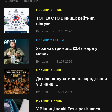
.
By
admin
04.08.2026
НОВИНИ ВІННИЦІ
ТОП 10 СТО Вінниці: рейтинг,
відгуки…
.
By
admin
02.08.2026
НОВИНИ УКРАЇНИ
Україна отримала €3,47 млрд у
межах…
.
By
admin
31.07.2026
НОВИНИ ВІННИЦІ
Де відсвяткувати день народження
у Вінниці…
.
By
admin
30.07.2026
НОВИНИ ВІННИЦІ
У Вінниці водій Tesla розігнався