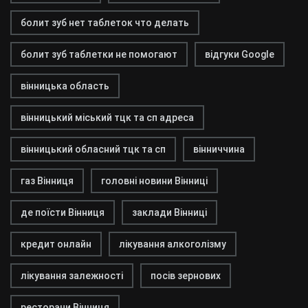
болит зуб нет таблеток что делать
болит зуб таблетки не помогают
відгуки Google
вінницька область
вінницький міський тцк та сп адреса
вінницький обласний тцк та сп
вінниччина
газ Вінниця
головні новини Вінниці
де поїсти Вінниця
заклади Вінниці
кредит онлайн
лікування алкоголізму
лікування залежності
посів зернових
ресторани Вінниця