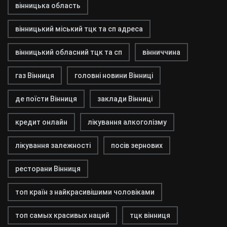
вінницька область
вінницький міський тцк та сп адреса
вінницький обласний тцк та сп
вінниччина
газ Вінниця
головні новини Вінниці
де поїсти Вінниця
заклади Вінниці
кредит онлайн
лікування алкоголізму
лікування залежності
посів зернових
ресторани Вінниця
топ країн з найкрасивішими чоловіками
топ самых красивых наций
тцк вінниця