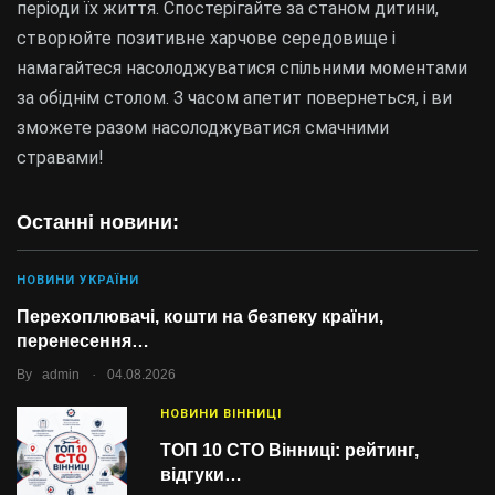
періоди їх життя. Спостерігайте за станом дитини,
створюйте позитивне харчове середовище і
намагайтеся насолоджуватися спільними моментами
за обіднім столом. З часом апетит повернеться, і ви
зможете разом насолоджуватися смачними
стравами!
Останні новини:
НОВИНИ УКРАЇНИ
Перехоплювачі, кошти на безпеку країни,
перенесення…
.
By
admin
04.08.2026
НОВИНИ ВІННИЦІ
ТОП 10 СТО Вінниці: рейтинг,
відгуки…