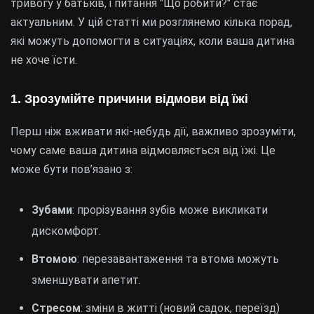
тривогу у батьків, і питання "Що робити?" стає
актуальним. У цій статті ми розглянемо кілька порад,
які можуть допомогти в ситуаціях, коли ваша дитина
не хоче їсти.
1. Зрозумійте причини відмови від їжі
Перш ніж вживати які-небудь дії, важливо зрозуміти,
чому саме ваша дитина відмовляється від їжі. Це
може бути пов’язано з:
Зубами
: прорізування зубів може викликати
дискомфорт.
Втомою
: перезавантаження та втома можуть
зменшувати апетит.
Стресом
: зміни в житті (новий садок, переїзд)