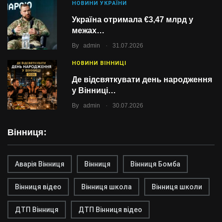
НОВИНИ УКРАЇНИ
Україна отримала €3,47 млрд у
межах…
.
By
admin
31.07.2026
НОВИНИ ВІННИЦІ
Де відсвяткувати день народження
у Вінниці…
.
By
admin
30.07.2026
Вінниця:
Аварія Вінниця
Вінниця
Вінниця Бомба
Вінниця відео
Вінниця школа
Вінниця школи
ДТП Вінниця
ДТП Вінниця відео