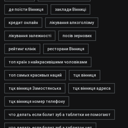
де поїсти Вінниця
заклади Вінниці
кредит онлайн
лікування алкоголізму
лікування залежності
посів зернових
рейтинг клінік
ресторани Вінниця
топ країн з найкрасивішими чоловіками
топ самых красивых наций
тцк вінниця
тцк вінниця Замостянська
тцк вінниця адреса
тцк вінниця номер телефону
что делать если болит зуб а таблетки не помогают
что делать если болит зуб а таблеток нет