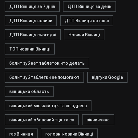
ДТП Вінниця за 7 днів
ДТП Вінниця за день
ДТП Вінниця новини
ДТП Вінниця останні
ДТП Вінниця сьогодні
Новини Вінниці
ТОП новини Вінниці
болит зуб нет таблеток что делать
болит зуб таблетки не помогают
відгуки Google
вінницька область
вінницький міський тцк та сп адреса
вінницький обласний тцк та сп
вінниччина
газ Вінниця
головні новини Вінниці