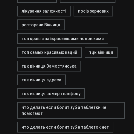
лікування залежності
посів зернових
ресторани Вінниця
топ країн з найкрасивішими чоловіками
топ самых красивых наций
тцк вінниця
тцк вінниця Замостянська
тцк вінниця адреса
тцк вінниця номер телефону
что делать если болит зуб а таблетки не
помогают
что делать если болит зуб а таблеток нет