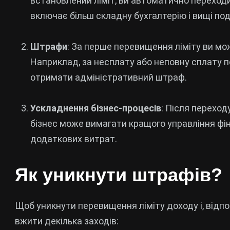
встановлений ліміт, ви автоматично переход
включає більш складну бухгалтерію і вищі под
Штрафи
: За перше перевищення ліміту ви м
Наприклад, за несплату або неповну сплату п
отримати адміністративний штраф.
Ускладнення бізнес-процесів
: Після перехо
бізнес може вимагати кращого управління фін
додаткових витрат.
Як уникнути штрафів?
Щоб уникнути перевищення ліміту доходу і, відп
вжити декілька заходів: