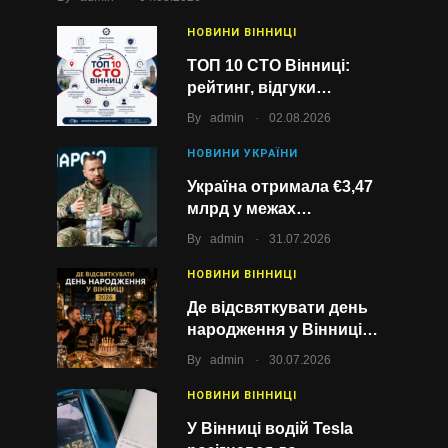
НОВИНИ ВІННИЦІ
ТОП 10 СТО Вінниці:
рейтинг, відгуки…
.
By
admin
02.08.2026
НОВИНИ УКРАЇНИ
Україна отримала €3,47
млрд у межах…
.
By
admin
31.07.2026
НОВИНИ ВІННИЦІ
Де відсвяткувати день
народження у Вінниці…
.
By
admin
30.07.2026
НОВИНИ ВІННИЦІ
У Вінниці водій Tesla