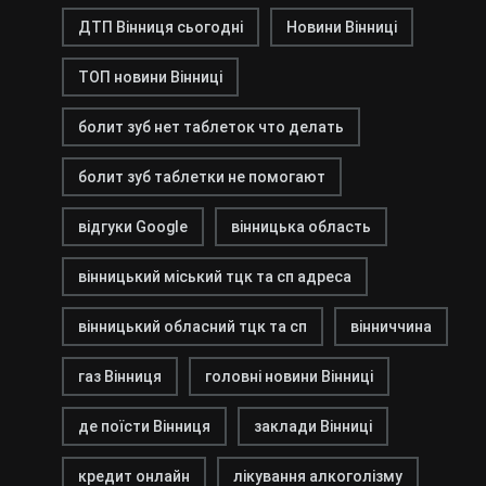
ДТП Вінниця сьогодні
Новини Вінниці
ТОП новини Вінниці
болит зуб нет таблеток что делать
болит зуб таблетки не помогают
відгуки Google
вінницька область
вінницький міський тцк та сп адреса
вінницький обласний тцк та сп
вінниччина
газ Вінниця
головні новини Вінниці
де поїсти Вінниця
заклади Вінниці
кредит онлайн
лікування алкоголізму