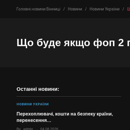
Головні новини Вінниці
/
Новини
/
Новини України
/
Щ
Що буде якщо фоп 2 
Останні новини:
НОВИНИ УКРАЇНИ
Перехоплювачі, кошти на безпеку країни,
перенесення…
.
By
admin
04.08.2026