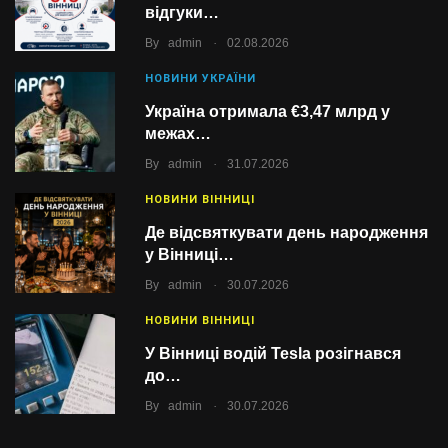
відгуки…
.
By
admin
02.08.2026
НОВИНИ УКРАЇНИ
Україна отримала €3,47 млрд у
межах…
.
By
admin
31.07.2026
НОВИНИ ВІННИЦІ
Де відсвяткувати день народження
у Вінниці…
.
By
admin
30.07.2026
НОВИНИ ВІННИЦІ
У Вінниці водій Tesla розігнався
до…
.
By
admin
30.07.2026