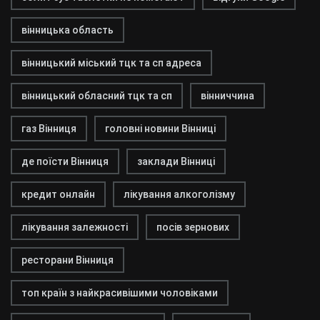
вінницька область
вінницький міський тцк та сп адреса
вінницький обласний тцк та сп
вінниччина
газ Вінниця
головні новини Вінниці
де поїсти Вінниця
заклади Вінниці
кредит онлайн
лікування алкоголізму
лікування залежності
посів зернових
ресторани Вінниця
топ країн з найкрасивішими чоловіками