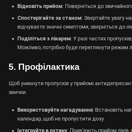
Відновіть прийом
: Поверніться до звичайног
Спостерігайте за станом
: Звертайте увагу н
відчуваєте значні симптоми, зверніться до лі
Поділіться з лікарем
: У разі частих пропусків
Можливо, потрібно буде переглянути режим лі
5. Профілактика
Щоб уникнути пропусків у прийомі антидепресант
звички:
Використовуйте нагадування
: Встановіть н
календар, щоб не пропустити дозу.
Інтегруйте в рутину
: Прив’яжіть прийом ліків