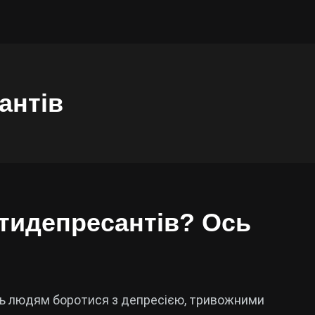
антів
тидепресантів? Ось
ть людям боротися з депресією, тривожними