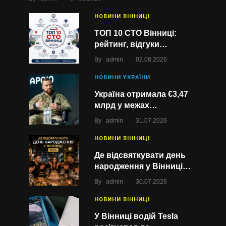
НОВИНИ ВІННИЦІ
ТОП 10 СТО Вінниці:
рейтинг, відгуки…
.
By
admin
02.08.2026
НОВИНИ УКРАЇНИ
Україна отримала €3,47
млрд у межах…
.
By
admin
31.07.2026
НОВИНИ ВІННИЦІ
Де відсвяткувати день
народження у Вінниці…
.
By
admin
30.07.2026
НОВИНИ ВІННИЦІ
У Вінниці водій Tesla