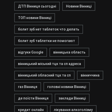
ДТП Вінниця сьогодні
Новини Вінниці
ТОП новини Вінниці
болит зуб нет таблеток что делать
болит зуб таблетки не помогают
відгуки Google
вінницька область
вінницький міський тцк та сп адреса
вінницький обласний тцк та сп
вінниччина
газ Вінниця
головні новини Вінниці
де поїсти Вінниця
заклади Вінниці
кредит онлайн
лікування алкоголізму