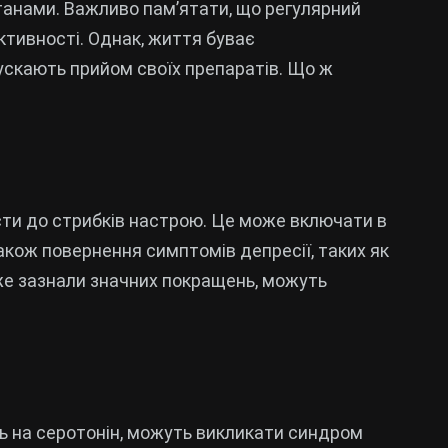
анами. Важливо пам’ятати, що регулярний
ктивності. Однак, життя буває
ускають прийом своїх препаратів. Що ж
ти до стрибків настрою. Це може включати в
акож повернення симптомів депресії, таких як
вже зазнали значних покращень, можуть
ь на серотонін, можуть викликати синдром