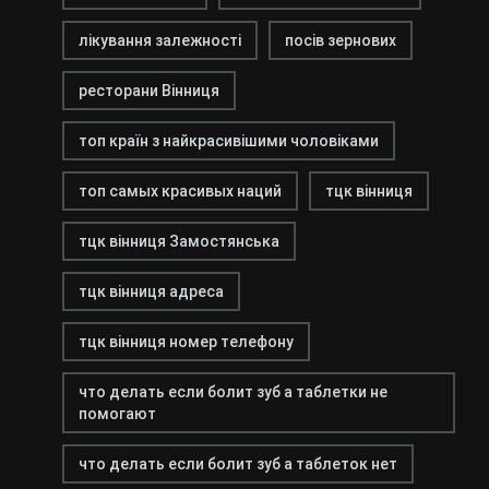
лікування залежності
посів зернових
ресторани Вінниця
топ країн з найкрасивішими чоловіками
топ самых красивых наций
тцк вінниця
тцк вінниця Замостянська
тцк вінниця адреса
тцк вінниця номер телефону
что делать если болит зуб а таблетки не
помогают
что делать если болит зуб а таблеток нет