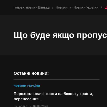
Головні новини Вінниці
/
Новини
/
Новини України
/
Щ
Що буде якщо пропус
Останні новини:
НОВИНИ УКРАЇНИ
Перехоплювачі, кошти на безпеку країни,
перенесення…
.
By
admin
04.08.2026