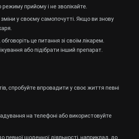
о режиму прийому і не зволікайте.
а зміни у своєму самопочутті. Якщо ви знову
каря.
, обговоріть це питання зі своїм лікарем.
кування або підібрати інший препарат.
ів, спробуйте впровадити у своє життя певні
агадування на телефоні або використовуйте
 до певної щоденної діяльності, наприклад, до