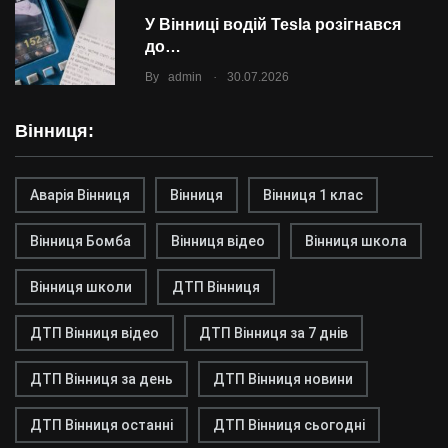
У Вінниці водій Tesla розігнався
до…
.
By
admin
30.07.2026
Вінниця:
Аварія Вінниця
Вінниця
Вінниця 1 клас
Вінниця Бомба
Вінниця відео
Вінниця школа
Вінниця школи
ДТП Вінниця
ДТП Вінниця відео
ДТП Вінниця за 7 днів
ДТП Вінниця за день
ДТП Вінниця новини
ДТП Вінниця останні
ДТП Вінниця сьогодні