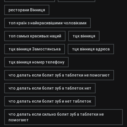
ресторани Вінниця
топ країн з найкрасивішими чоловіками
топ самых красивых наций
тцк вінниця
тцк вінниця Замостянська
тцк вінниця адреса
тцк вінниця номер телефону
что делать если болит зуб а таблетки не помогают
что делать если болит зуб а таблеток нет
что делать если болит зуб и нет таблеток
что делать если сильно болит зуб а таблетки не
помогают