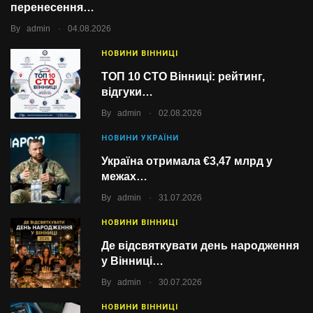
перенесення…
.
By
admin
04.08.2026
НОВИНИ ВІННИЦІ
ТОП 10 СТО Вінниці: рейтинг,
відгуки…
.
By
admin
02.08.2026
НОВИНИ УКРАЇНИ
Україна отримала €3,47 млрд у
межах…
.
By
admin
31.07.2026
НОВИНИ ВІННИЦІ
Де відсвяткувати день народження
у Вінниці…
.
By
admin
30.07.2026
НОВИНИ ВІННИЦІ