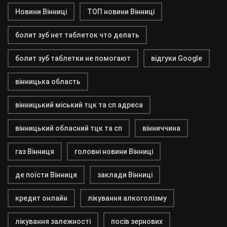
Новини Вінниці
ТОП новини Вінниці
болит зуб нет таблеток что делать
болит зуб таблетки не помогают
відгуки Google
вінницька область
вінницький міський тцк та сп адреса
вінницький обласний тцк та сп
вінниччина
газ Вінниця
головні новини Вінниці
де поїсти Вінниця
заклади Вінниці
кредит онлайн
лікування алкоголізму
лікування залежності
посів зернових