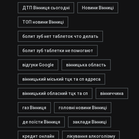
ДТП Вінниця сьогодні
Новини Вінниці
ТОП новини Вінниці
болит зуб нет таблеток что делать
болит зуб таблетки не помогают
відгуки Google
вінницька область
вінницький міський тцк та сп адреса
вінницький обласний тцк та сп
вінниччина
газ Вінниця
головні новини Вінниці
де поїсти Вінниця
заклади Вінниці
кредит онлайн
лікування алкоголізму