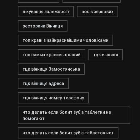
лікування залежності
посів зернових
ресторани Вінниця
топ країн з найкрасивішими чоловіками
топ самых красивых наций
тцк вінниця
тцк вінниця Замостянська
тцк вінниця адреса
тцк вінниця номер телефону
что делать если болит зуб а таблетки не
помогают
что делать если болит зуб а таблеток нет