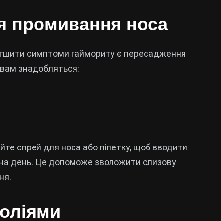
ля промивання носа
легшити симптоми гаймориту є пересадження
 вам знадобляться:
уйте спрей для носа або піпетку, щоб вводити
ів на день. Це допоможе зволожити слизову
ня.
 оліями