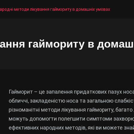
ародні методи лікування гаймориту в домашніх умовах
вання гаймориту в домаш
Гайморит – це запалення придаткових пазух нос
обличчі, закладеністю носа та загальною слабкі
різноманітні методи лікування гаймориту, багато
можуть допомогти полегшити симптоми захворюва
ефективних народних методів, які ви можете знайт