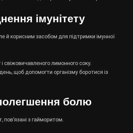
цнення імунітету
але й корисним засобом для підтримки імунної
 і свіжовичавленого лимонного соку.
а день, щоб допомогти організму боротися із
 полегшення болю
 пов’язані з гайморитом.