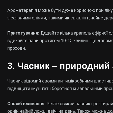
Ароматерапія може бути дуже корисною при лікув
з ефірними оліями, такими як евкаліпт, чайне де
Приготування:
Додайте кілька крапель ефірної ол
вдихайте пари протягом 10-15 хвилин. Це допомо
проходи.
3. Часник – природний
Часник відомий своїми антимікробними властив
підвищити імунітет і боротися із запальними про
Спосіб вживання:
Ріжте свіжий часник і розтира
одній чайній ложці двічі на день. Також можна до