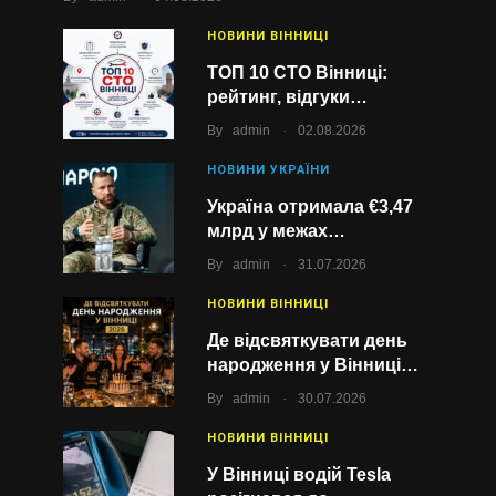
НОВИНИ ВІННИЦІ
ТОП 10 СТО Вінниці:
рейтинг, відгуки…
.
By
admin
02.08.2026
НОВИНИ УКРАЇНИ
Україна отримала €3,47
млрд у межах…
.
By
admin
31.07.2026
НОВИНИ ВІННИЦІ
Де відсвяткувати день
народження у Вінниці…
.
By
admin
30.07.2026
НОВИНИ ВІННИЦІ
У Вінниці водій Tesla