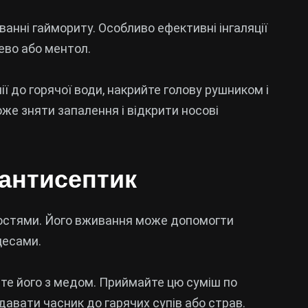
анні гаймориту. Особливо ефективні інгаляції
рево або ментол.
ії до горячої води, накрийте голову рушником і
же зняти запалення і відкрити носові
 антисептик
остями. Його вживання може допомогти
цесами.
йте його з медом. Приймайте цю суміш по
давати часник до гарячих супів або страв.