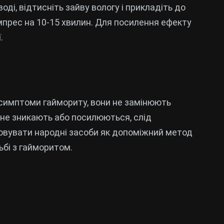
оді, відтисніть зайву вологу і прикладіть до
мпрес на 10-15 хвилин. Для посилення ефекту
.
симптоми гаймориту, вони не замінюють
не зникають або посилюються, слід
овувати народні засоби як допоміжний метод
ьбі з гайморитом.