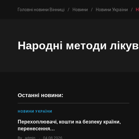
Головні новини Вінниці
/
Новини
/
Новини України
/
Н
Народні методи ліку
Останні новини:
НОВИНИ УКРАЇНИ
Перехоплювачі, кошти на безпеку країни,
перенесення…
.
By
admin
04.08.2026